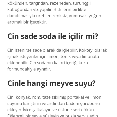
kökünden, tarçından, rezeneden, turunçgil
kabuğundan vb. yapılır. Bitkilerin birlikte
damıtılmasıyla üretilen renksiz, yumuşak, yoğun
aromalı bir içecektir.
Cin sade soda ile içilir mi?
Cin istenirse sade olarak da içilebilir. Kokteyl olarak
içmek isteyenler için limon, tonik veya limonata
eklenebilir. Cin sodanın kalori içeriği kuru
formundakiyle aynıdır.
Cinle hangi meyve suyu?
Cin, konyak, rom, taze sıkılmış portakal ve limon
suyunu karıştırın ve ardından badem şurubunu
ekleyin. İyice çalkalayın ve üstüne şeri dökün.
Eğlenceli bir şeyle süsleyin ve buzla servis edin.