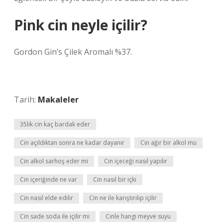
Pink cin neyle içilir?
Gordon Gin’s Çilek Aromalı %37.
Tarih:
Makaleler
35lik cin kaç bardak eder
Cin açıldıktan sonra ne kadar dayanır
Cin ağır bir alkol mü
Cin alkol sarhoş eder mi
Cin içeceği nasıl yapılır
Cin içeriğinde ne var
Cin nasıl bir içki
Cin nasıl elde edilir
Cin ne ile karıştırılıp içilir
Cin sade soda ile içilir mi
Cinle hangi meyve suyu