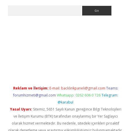
Arama
ir
elexbetgiris.org
Reklam ve İletişim:
E-mail:
backlinkpaneli@gmail.com
Teams:
forumhizmeti@gmail.com
Whatsapp: 0262 606 0 726
Telegram:
@karabul
Yasal Uyarı:
Sitemiz, 5651 Sayılı Kanun gereğince Bilgi Teknolojileri
ve İletişim Kurumu (BTK) tarafından onaylanmış bir Yer Sağlayıcı
olarak hizmet vermektedir. Bu nedenle, sitedeki içerikleri proaktif
olarak denetleme veya araştırma yükümlülüğümüz bulunmamaktadır.