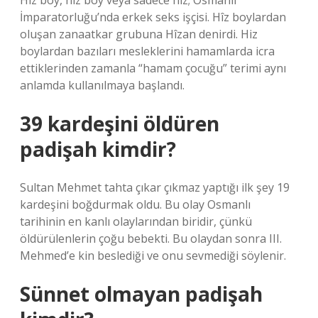
Hîz boy, hîz boy veya sadece hîz; Osmanlı
İmparatorluğu’nda erkek seks işçisi. Hîz boylardan
oluşan zanaatkar grubuna Hîzan denirdi. Hiz
boylardan bazıları mesleklerini hamamlarda icra
ettiklerinden zamanla “hamam çocuğu” terimi aynı
anlamda kullanılmaya başlandı.
39 kardeşini öldüren
padişah kimdir?
Sultan Mehmet tahta çıkar çıkmaz yaptığı ilk şey 19
kardeşini boğdurmak oldu. Bu olay Osmanlı
tarihinin en kanlı olaylarından biridir, çünkü
öldürülenlerin çoğu bebekti. Bu olaydan sonra III.
Mehmed’e kin beslediği ve onu sevmediği söylenir.
Sünnet olmayan padişah