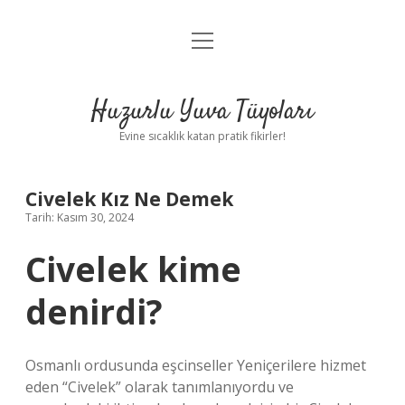
menüyü
Anasayfa
aç
Gizlilik Politikası
Huzurlu Yuva Tüyoları
Yasal Uyarı
Evine sıcaklık katan pratik fikirler!
Hakkımızda
Civelek Kız Ne Demek
Tarih: Kasım 30, 2024
Civelek kime
denirdi?
Osmanlı ordusunda eşcinseller Yeniçerilere hizmet
eden “Civelek” olarak tanımlanıyordu ve