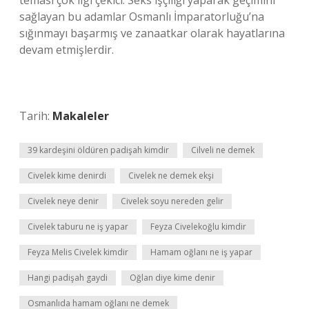
teması çok ilgi çekici. Seks işçiliği yaparak geçimini
sağlayan bu adamlar Osmanlı İmparatorluğu’na
sığınmayı başarmış ve zanaatkar olarak hayatlarına
devam etmişlerdir.
Tarih:
Makaleler
39 kardeşini öldüren padişah kimdir
Cilveli ne demek
Civelek kime denirdi
Civelek ne demek ekşi
Civelek neye denir
Civelek soyu nereden gelir
Civelek taburu ne iş yapar
Feyza Civelekoğlu kimdir
Feyza Melis Civelek kimdir
Hamam oğlanı ne iş yapar
Hangi padişah gaydi
Oğlan diye kime denir
Osmanlıda hamam oğlanı ne demek