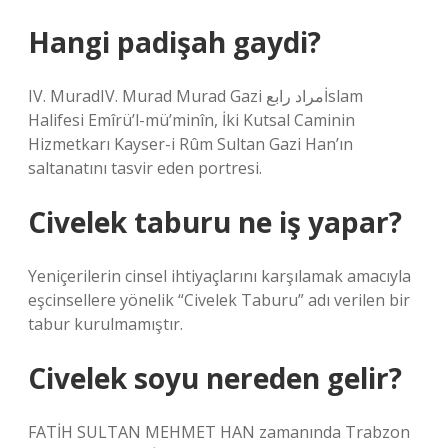
Hangi padişah gaydi?
IV. MuradIV. Murad Murad Gazi مراد رابعİslam
Halifesi Emîrü’l-mü’minîn, İki Kutsal Caminin
Hizmetkarı Kayser-i Rûm Sultan Gazi Han’ın
saltanatını tasvir eden portresi.
Civelek taburu ne iş yapar?
Yeniçerilerin cinsel ihtiyaçlarını karşılamak amacıyla
eşcinsellere yönelik “Civelek Taburu” adı verilen bir
tabur kurulmamıştır.
Civelek soyu nereden gelir?
FATİH SULTAN MEHMET HAN zamanında Trabzon