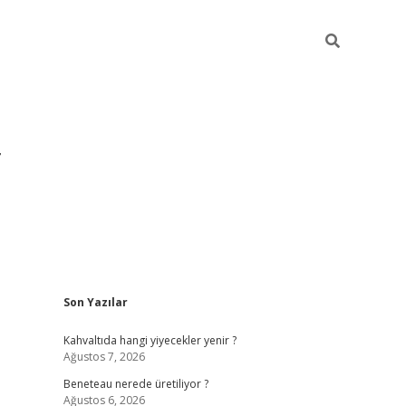
Sidebar
Son Yazılar
https://hiltonbet-giris.com/
betexper indi
Kahvaltıda hangi yiyecekler yenir ?
Ağustos 7, 2026
Beneteau nerede üretiliyor ?
Ağustos 6, 2026