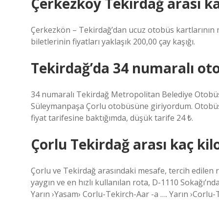
Çerkezköy Tekirdağ arası ka
Çerkezkön – Tekirdağ’dan ucuz otobüs kartlarının 
biletlerinin fiyatları yaklaşık 200,00 çay kaşığı.
Tekirdağ’da 34 numaralı oto
34 numaralı Tekirdağ Metropolitan Belediye Otobüsü,
Süleymanpaşa Çorlu otobüsüne giriyordum. Otobüs 
fiyat tarifesine baktığımda, düşük tarife 24 ₺.
Çorlu Tekirdağ arası kaç ki
Çorlu ve Tekirdağ arasındaki mesafe, tercih edilen r
yaygın ve en hızlı kullanılan rota, D-1110 Sokağı’nd
Yarın ›Yasam› Corlu-Tekirch-Aar -a …. Yarın ›Corlu-