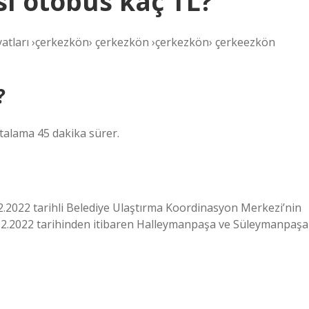
sı otobüs kaç TL?
yatları ›çerkezkön› çerkezkön ›çerkezkön› çerkeezkön
?
talama 45 dakika sürer.
.12.2022 tarihli Belediye Ulaştırma Koordinasyon Merkezi’nin
8.12.2022 tarihinden itibaren Halleymanpaşa ve Süleymanpaşa