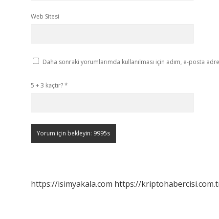
Web Sitesi
Daha sonraki yorumlarımda kullanılması için adım, e-posta adres
5 + 3 kaçtır?
*
https://isimyakala.com
https://kriptohabercisi.com.t