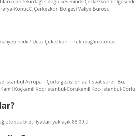
tıları olan tekirdağ’ın doğu kesiminde Çerkezkön bölgesinde
ğrafya-Konut.C. Çerkezkön Bölgesi Valiye Bürosu
maliyeti nedir? Ucuz Çekezkön – Tekirdağ’ın otobüs
e İstanbul Avrupa – Çorlu gezisi en az 1 saat sürer. Bu,
r. Kamil Koçkamil Koç ›İstanbul-Corukamil Koç› İstanbul-Corlu
dar?
otobüs bilet fiyatları yaklaşık 88,00 tl.