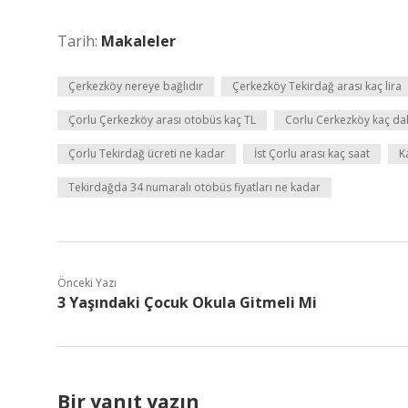
Tarih:
Makaleler
Çerkezköy nereye bağlıdır
Çerkezköy Tekirdağ arası kaç lira
Çorlu Çerkezköy arası otobüs kaç TL
Corlu Cerkezköy kaç da
Çorlu Tekirdağ ücreti ne kadar
İst Çorlu arası kaç saat
K
Tekirdağda 34 numaralı otobüs fiyatları ne kadar
Önceki Yazı
3 Yaşındaki Çocuk Okula Gitmeli Mi
Bir yanıt yazın