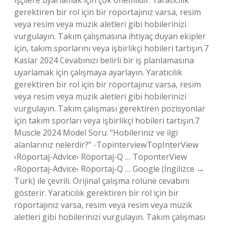
işçilere uyarlamak için çok önemlidir. Yaratıcılık
gerektiren bir rol için bir röportajınız varsa, resim
veya resim veya müzik aletleri gibi hobilerinizi
vurgulayın. Takım çalışmasına ihtiyaç duyan ekipler
için, takım sporlarını veya işbirlikçi hobileri tartışın.7
Kaslar 2024 Cevabınızı belirli bir iş planlamasına
uyarlamak için çalışmaya ayarlayın. Yaratıcılık
gerektiren bir rol için bir röportajınız varsa, resim
veya resim veya müzik aletleri gibi hobilerinizi
vurgulayın. Takım çalışması gerektiren pozisyonlar
için takım sporları veya işbirlikçi hobileri tartışın.7
Muscle 2024 Model Soru: “Hobileriniz ve ilgi
alanlarınız nelerdir?” -TopinterviewTopInterView
›Röportaj-Advice› Röportaj-Q … ToponterView
›Röportaj-Advice› Röportaj-Q … Google (İngilizce →
Türk) ile çevrili. Orijinal çalışma rolüne cevabını
gösterir. Yaratıcılık gerektiren bir rol için bir
röportajınız varsa, resim veya resim veya müzik
aletleri gibi hobilerinizi vurgulayın. Takım çalışması