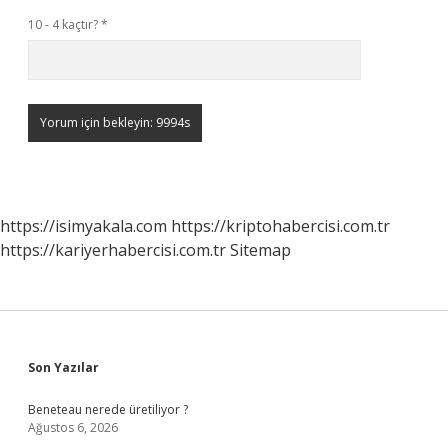
10 - 4 kaçtır?
*
https://isimyakala.com
https://kriptohabercisi.com.tr
https://kariyerhabercisi.com.tr
Sitemap
Sidebar
Son Yazılar
Beneteau nerede üretiliyor ?
Ağustos 6, 2026