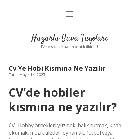
menüyü
Anasayfa
aç
Gizlilik Politikası
Huzurlu Yuva Tüyoları
Yasal Uyarı
Evine sıcaklık katan pratik fikirler!
Hakkımızda
Cv Ye Hobi Kısmına Ne Yazılır
Tarih: Mayıs 14, 2025
CV’de hobiler
kısmına ne yazılır?
CV -Hobby örnekleri yüzmek, balık tutmak, kitap
okumak, müzik aletleri oynamak, futbol veya