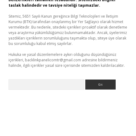
taslak halindedir ve tavsiye niteliği taşımazlar.
Sitemiz, 5651 Sayılı Kanun gereğince Bilgi Teknolojileri ve İletişim
Kurumu (BTK) tarafından onaylanmış bir Yer Sağlayıcı olarak hizmet
vermektedir. Bu nedenle, sitedeki içerikleri proaktif olarak denetleme
veya araştırma yükümlülüğümüz bulunmamaktadır. Ancak, üyelerimiz
yazdıkları içeriklerin sorumluluğunu taşımakta olup, siteye üye olarak
bu sorumluluğu kabul etmiş sayılırlar.
Hukuka ve yasal düzenlemelere aykırı olduğunu düşündüğünüz
içerikleri,
backlinkpanelicomtr@gmail.com
adresine bildirmeniz
halinde, ilgili içerikler yasal süre içerisinde sitemizden kaldırılacaktır.
Arama
et-giris.com/
betexper indir
elexbetgiris.org