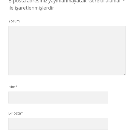
E-posta adresiniz yayınlanmayacak.
Gerekli alanlar
*
ile işaretlenmişlerdir
Yorum
İsim*
E-Posta*