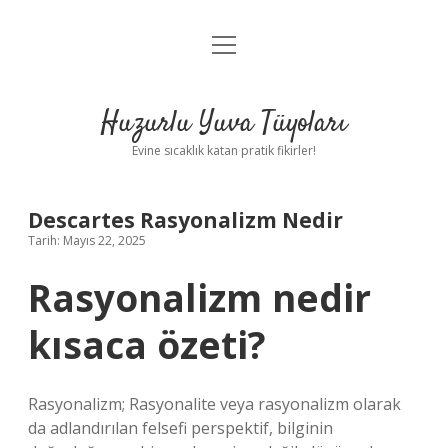
menüyü
Anasayfa
aç
Gizlilik Politikası
Huzurlu Yuva Tüyoları
Yasal Uyarı
Evine sıcaklık katan pratik fikirler!
Hakkımızda
Descartes Rasyonalizm Nedir
Tarih: Mayıs 22, 2025
Rasyonalizm nedir
kısaca özeti?
Rasyonalizm; Rasyonalite veya rasyonalizm olarak
da adlandırılan felsefi perspektif, bilginin