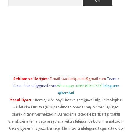
ndir
elexbetgiris.org
Reklam ve İletişim:
E-mail:
backlinkpaneli@gmail.com
Teams:
forumhizmeti@gmail.com
Whatsapp: 0262 606 0 726
Telegram:
@karabul
Yasal Uyarı:
Sitemiz, 5651 Sayılı Kanun gereğince Bilgi Teknolojileri
ve İletişim Kurumu (BTK) tarafından onaylanmış bir Yer Sağlayıcı
olarak hizmet vermektedir. Bu nedenle, sitedeki içerikleri proaktif
olarak denetleme veya araştırma yükümlülüğümüz bulunmamaktadır.
Ancak, üyelerimiz yazdıkları içeriklerin sorumluluğunu taşımakta olup,