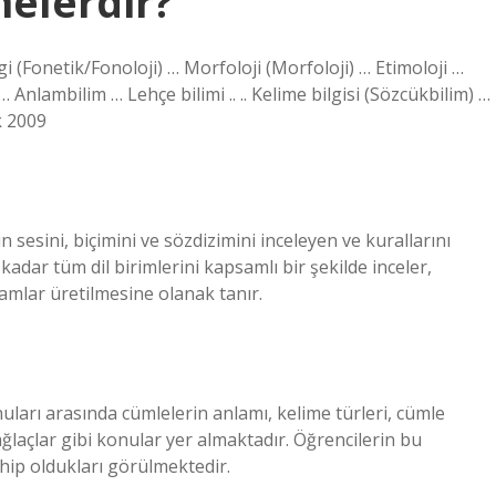
nelerdir?
ilgi (Fonetik/Fonoloji) … Morfoloji (Morfoloji) … Etimoloji …
… Anlambilim … Lehçe bilimi .. .. Kelime bilgisi (Sözcükbilim) …
k 2009
n sesini, biçimini ve sözdizimini inceleyen ve kurallarını
 kadar tüm dil birimlerini kapsamlı bir şekilde inceler,
nlamlar üretilmesine olanak tanır.
onuları arasında cümlelerin anlamı, kelime türleri, cümle
ağlaçlar gibi konular yer almaktadır. Öğrencilerin bu
sahip oldukları görülmektedir.