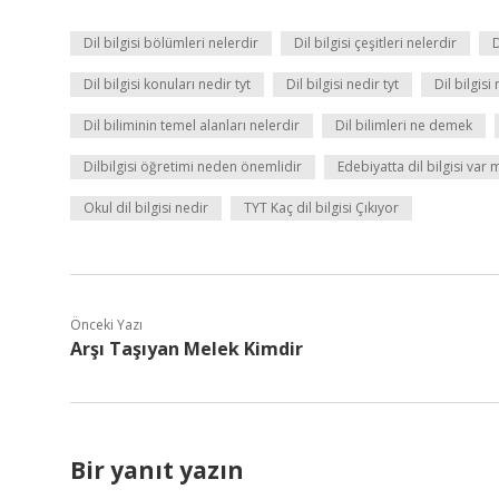
Dil bilgisi bölümleri nelerdir
Dil bilgisi çeşitleri nelerdir
D
Dil bilgisi konuları nedir tyt
Dil bilgisi nedir tyt
Dil bilgisi
Dil biliminin temel alanları nelerdir
Dil bilimleri ne demek
Dilbilgisi öğretimi neden önemlidir
Edebiyatta dil bilgisi var 
Okul dil bilgisi nedir
TYT Kaç dil bilgisi Çıkıyor
Önceki Yazı
Arşı Taşıyan Melek Kimdir
Bir yanıt yazın