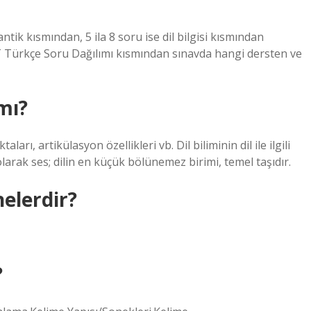
tik kısmından, 5 ila 8 soru ise dil bilgisi kısmından
YT Türkçe Soru Dağılımı kısmından sınavda hangi dersten ve
 mı?
taları, artikülasyon özellikleri vb. Dil biliminin dil ile ilgili
i olarak ses; dilin en küçük bölünemez birimi, temel taşıdır.
nelerdir?
?