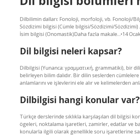
Dil bilgisi bölümleri 
Dilbilimin dalları: Fonoloji, morfoloji, vb. Fonoloji/B
Sözdizimi bilgisi (Cümle bilgisi/Sözdizimi/Sözdizimi) 
İsim bilgisi (Onomastik)Daha fazla makale…•14 Oca
Dil bilgisi neleri kapsar?
Dilbilgisi (Yunanca: γραμματική, grammatiki), bir dili
belirleyen bilim dalıdır. Bir dilin seslerden cümlelere
anlamlarını ve işlevlerini ele alır ve kelimelerden a
Dilbilgisi hangi konular var?
Türkçe derslerinde sıklıkla karşılaşılan dil bilgisi k
ögeleri, noktalama işaretleri, zamirler, edatlar ve b
konularla ilgili olarak genellikle soru işaretlerine 