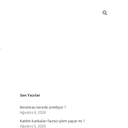
Sidebar
Son Yazılar
https://hiltonbet-giris.com/
betexper indir
ele
Beneteau nerede üretiliyor ?
Ağustos 6, 2026
Katılım bankaları faizsiz işlem yapar mı ?
Ağustos 5, 2026