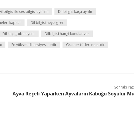
il bilgisi ile ses bilgisi aynı mı
Dil bilgisi kaça ayrılır
 neleri kapsar
Dil bilgisi neye girer
Dil kaç gruba ayrılır
Dilbilgisi hangi konular var
mı
En yüksek dil seviyesi nedir
Gramer türleri nelerdir
Sonraki Yaz
Ayva Reçeli Yaparken Ayvaların Kabuğu Soyulur M