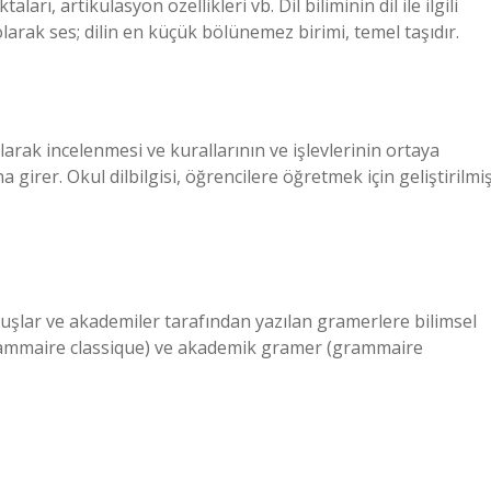
taları, artikülasyon özellikleri vb. Dil biliminin dil ile ilgili
i olarak ses; dilin en küçük bölünemez birimi, temel taşıdır.
 olarak incelenmesi ve kurallarının ve işlevlerinin ortaya
a girer. Okul dilbilgisi, öğrencilere öğretmek için geliştirilmi
luşlar ve akademiler tarafından yazılan gramerlere bilimsel
grammaire classique) ve akademik gramer (grammaire