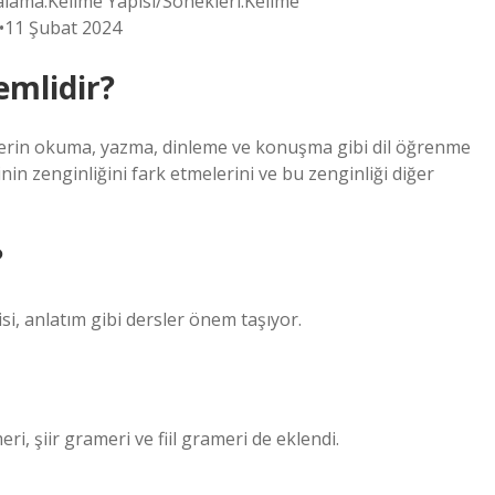
alama.Kelime Yapısı/Sonekleri.Kelime
…•11 Şubat 2024
emlidir?
ireylerin okuma, yazma, dinleme ve konuşma gibi dil öğrenme
nin zenginliğini fark etmelerini ve bu zenginliği diğer
?
isi, anlatım gibi dersler önem taşıyor.
, şiir grameri ve fiil grameri de eklendi.