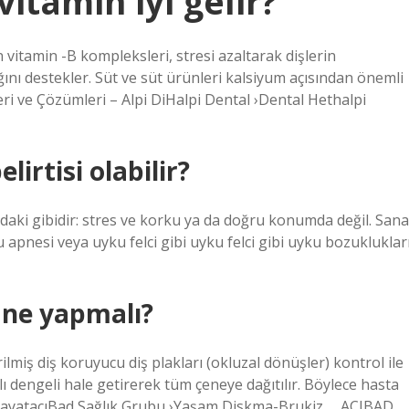
itamin iyi gelir?
an vitamin -B kompleksleri, stresi azaltarak dişlerin
ğını destekler. Süt ve süt ürünleri kalsiyum açısından önemli
ri ve Çözümleri – Alpi DiHalpi Dental ›Dental Hethalpi
lirtisi olabilir?
daki gibidir: stres ve korku ya da doğru konumda değil. Sana
 apnesi veya uyku felci gibi uyku felci gibi uyku bozuklukları
 ne yapmalı?
ilmiş diş koruyucu diş plakları (okluzal dönüşler) kontrol ile
alı dengeli hale getirerek tüm çeneye dağıtılır. Böylece hasta
 HayatacıBad Sağlık Grubu ›Yaşam Diskma-Brukiz … ACIBAD