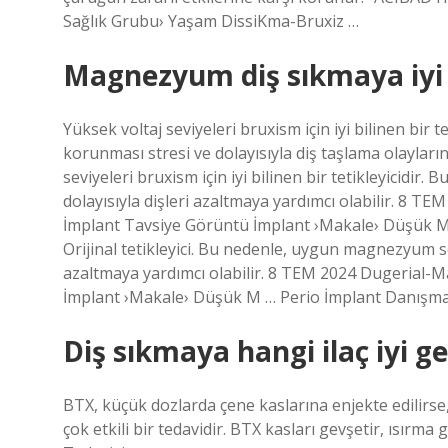
Sağlık Grubu› Yaşam DissiKma-Bruxiz …
Magnezyum diş sıkmaya iyi 
Yüksek voltaj seviyeleri bruxism için iyi bilinen bir
korunması stresi ve dolayısıyla diş taşlama olayları
seviyeleri bruxism için iyi bilinen bir tetikleyicidi
dolayısıyla dişleri azaltmaya yardımcı olabilir. 8
İmplant Tavsiye Görüntü İmplant ›Makale› Düşük M …
Orijinal tetikleyici. Bu nedenle, uygun magnezyum se
azaltmaya yardımcı olabilir. 8 TEM 2024 Dugerial-
İmplant ›Makale› Düşük M … Perio İmplant Danışm
Diş sıkmaya hangi ilaç iyi ge
BTX, küçük dozlarda çene kaslarına enjekte edilirse
çok etkili bir tedavidir. BTX kasları gevşetir, ısırm