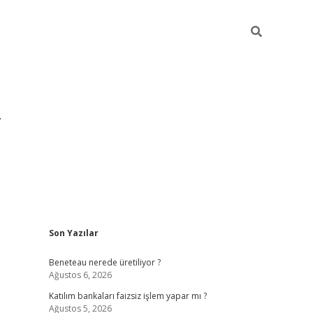
Sidebar
Son Yazılar
https://hiltonbet-giris.com/
betexper ind
Beneteau nerede üretiliyor ?
Ağustos 6, 2026
Katılım bankaları faizsiz işlem yapar mı ?
Ağustos 5, 2026