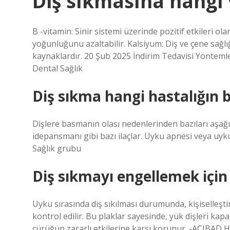
Diş sıkmasına hangi v
B -vitamin: Sinir sistemi üzerinde pozitif etkileri ol
yoğunluğunu azaltabilir. Kalsiyum: Diş ve çene sağlı
kaynaklardır. 20 Şub 2025 İndirim Tedavisi Yöntemle
Dental Sağlık
Diş sıkma hangi hastalığın be
Dişlere basmanın olası nedenlerinden bazıları aşağı
idepansmanı gibi bazı ilaçlar. Uyku apnesi veya uyku
Sağlık grubu
Diş sıkmayı engellemek için
Uyku sırasında diş sıkılması durumunda, kişiselleştir
kontrol edilir. Bu plaklar sayesinde, yük dişleri kap
çürüğün zararlı etkilerine karşı korunur. -ACIBAD