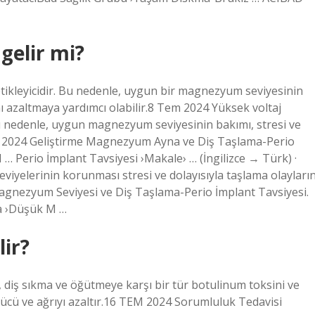
gelir mi?
 tetikleyicidir. Bu nedenle, uygun bir magnezyum seviyesinin
nı azaltmaya yardımcı olabilir.8 Tem 2024 Yüksek voltaj
r. Bu nedenle, uygun magnezyum seviyesinin bakımı, stresi ve
 TEM 2024 Geliştirme Magnezyum Ayna ve Diş Taşlama-Perio
 Perio İmplant Tavsiyesi ›Makale› … (İngilizce → Türk) ·
viyelerinin korunması stresi ve dolayısıyla taşlama olayların
Magnezyum Seviyesi ve Diş Taşlama-Perio İmplant Tavsiyesi.
a ›Düşük M …
lir?
, diş sıkma ve öğütmeye karşı bir tür botulinum toksini ve
a gücü ve ağrıyı azaltır.16 TEM 2024 Sorumluluk Tedavisi