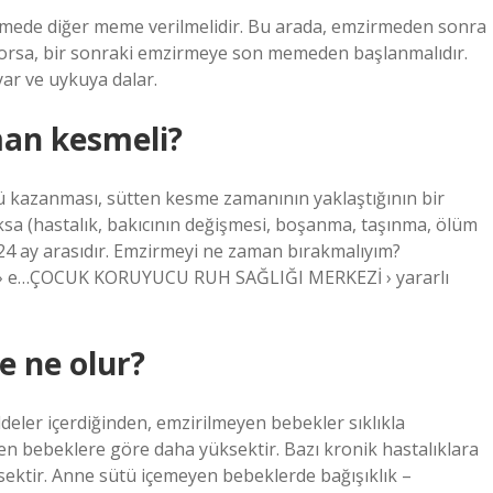
rmede diğer meme verilmelidir. Bu arada, emzirmeden sonra
niyorsa, bir sonraki emzirmeye son memeden başlanmalıdır.
ar ve uykuya dalar.
man kesmeli?
kazanması, sütten kesme zamanının yaklaştığının bir
oksa (hastalık, bakıcının değişmesi, boşanma, taşınma, ölüm
 24 ay arasıdır. Emzirmeyi ne zaman bırakmalıyım?
r › e…ÇOCUK KORUYUCU RUH SAĞLIĞI MERKEZİ › yararlı
e ne olur?
eler içerdiğinden, emzirilmeyen bebekler sıklıkla
ilen bebeklere göre daha yüksektir. Bazı kronik hastalıklara
ektir. Anne sütü içemeyen bebeklerde bağışıklık –