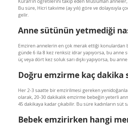
Kuran’ın öğretilerini takip eden Müslüman anneler, 
Bu süre, Hicri takvime (ay yılı) göre ve dolayısıyla
gelir.
Anne sütünün yetmediği nası
Emziren annelerin en çok merak ettiği konulardan bir
günde 6 ila 8 kez renksiz idrar yapıyorsa, bu anne
üç veya dört kez soluk sarı dışkı yapıyorsa, bu anne
Doğru emzirme kaç dakika 
Her 2-3 saatte bir emzirilmesi gereken yenidoğanlar,
olarak, 20-30 dakikalık emzirme bebeğin yeterli ann
45 dakikaya kadar çıkabilir. Bu süre kadınların süt sa
Bebek emzirirken hangi m