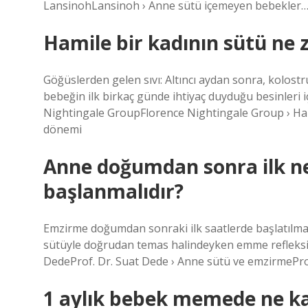
LansinohLansinoh › Anne sütü içemeyen bebekler
Hamile bir kadının sütü ne 
Göğüslerden gelen sıvı: Altıncı aydan sonra, kolostru
bebeğin ilk birkaç günde ihtiyaç duyduğu besinleri i
Nightingale GroupFlorence Nightingale Group › Ham
dönemi
Anne doğumdan sonra ilk 
başlanmalıdır?
Emzirme doğumdan sonraki ilk saatlerde başlatıl
sütüyle doğrudan temas halindeyken emme refleksiyl
DedeProf. Dr. Suat Dede › Anne sütü ve emzirmePro
1 aylık bebek memede ne ka