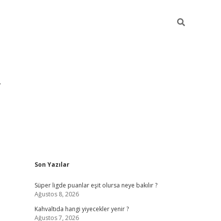
Sidebar
Son Yazılar
https://hiltonbet-giris.com/
betexper indir
elex
Süper ligde puanlar eşit olursa neye bakılır ?
Ağustos 8, 2026
Kahvaltıda hangi yiyecekler yenir ?
Ağustos 7, 2026