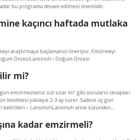
kadar bu programa devam edilmesi önemlidir.
mine kaçıncı haftada mutlaka
meyi araştırmaya başlamanızı öneriyor. Emzirmeyi
 Doğum ÖncesiLansinoh › Doğum Öncesi
lir mi?
gün emzirmezseniz süt sızar mı” gibi soruların cevapları
ütün kesilmesi yaklaşık 2-3 ay sürer. Sadece üç gün
in belirtileri – LansinohLansinoh anne sütünden…
şına kadar emzirmeli?