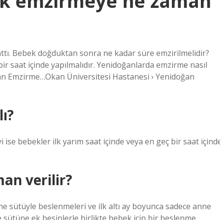
ek emzirmeye ne zaman
attı. Bebek doğduktan sonra ne kadar süre emzirilmelidir?
r saat içinde yapılmalıdır. Yenidoğanlarda emzirme nasıl
ğan Emzirme…Okan Üniversitesi Hastanesi › Yenidoğan
ı?
e bebekler ilk yarım saat içinde veya en geç bir saat içind
an verilir?
sütüyle beslenmeleri ve ilk altı ay boyunca sadece anne
e sütüne ek besinlerle birlikte bebek için bir beslenme