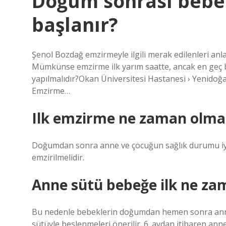
Doğum sonrası beb
başlanır?
Şenol Bozdağ emzirmeyle ilgili merak edilenleri anl
Mümkünse emzirme ilk yarım saatte, ancak en geç bi
yapılmalıdır?Okan Üniversitesi Hastanesi › Yenido
Emzirme…
Ilk emzirme ne zaman olmal
Doğumdan sonra anne ve çocuğun sağlık durumu iyi is
emzirilmelidir.
Anne sütü bebeğe ilk ne zam
Bu nedenle bebeklerin doğumdan hemen sonra anne 
sütüyle beslenmeleri önerilir. 6. aydan itibaren ann