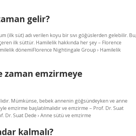
…
zaman gelir?
m (ilk süt) adı verilen koyu bir sıvı göğüslerden gelebilir. Bu
çeren ilk süttür. Hamilelik hakkında her şey – Florence
ilelik dönemiFlorence Nightingale Group › Hamilelik
ne zaman emzirmeye
malıdır. Mümkünse, bebek annenin göğsündeyken ve anne
e emzirme başlatılmalıdır ve emzirme – Prof. Dr. Suat
f. Dr. Suat Dede › Anne sütü ve emzirme
dar kalmalı?