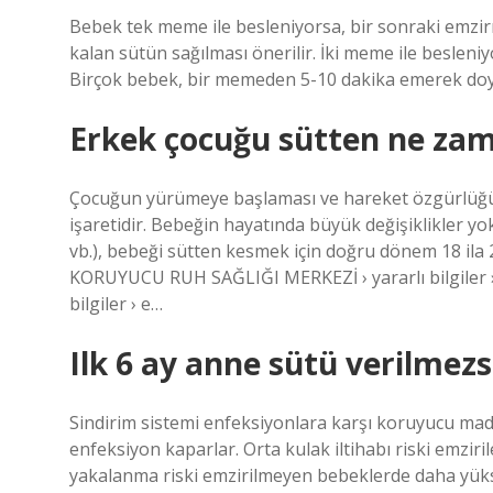
Bebek tek meme ile besleniyorsa, bir sonraki emzi
kalan sütün sağılması önerilir. İki meme ile besle
Birçok bebek, bir memeden 5-10 dakika emerek doy
Erkek çocuğu sütten ne za
Çocuğun yürümeye başlaması ve hareket özgürlüğü 
işaretidir. Bebeğin hayatında büyük değişiklikler y
vb.), bebeği sütten kesmek için doğru dönem 18 ila
KORUYUCU RUH SAĞLIĞI MERKEZİ › yararlı bilgile
bilgiler › e…
Ilk 6 ay anne sütü verilmezs
Sindirim sistemi enfeksiyonlara karşı koruyucu madd
enfeksiyon kaparlar. Orta kulak iltihabı riski emzir
yakalanma riski emzirilmeyen bebeklerde daha yüks