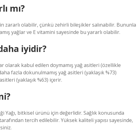
rlı mı?
çin zararlı olabilir, çünkü zehirli bileşikler salınabilir. Bununla
amış yağlar ve E vitamini sayesinde bu yararlı olabilir.
daha iyidir?
ar olarak kabul edilen doymamış yağ asitleri (özellikle
ı daha fazla dokunulmamış yağ asitleri (yaklaşık %73)
itleri (yaklaşık %63) içerir.
mi?
ği Yağı, bitkisel ürünü için değerlidir. Sağlık konusunda
afından tercih edilebilir. Yüksek kaliteli yapısı sayesinde,
iniz.