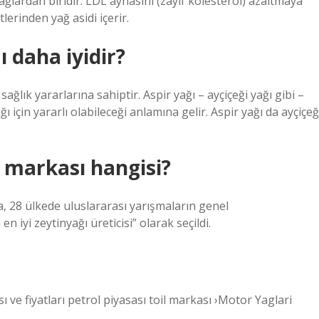
ağlardan biridir. LDL aynasını (zayıf kolesterol) azaltmaya
lerinden yağ asidi içerir.
ı daha iyidir?
 sağlık yararlarına sahiptir. Aspir yağı – ayçiçeği yağı gibi –
ı için yararlı olabileceği anlamına gelir. Aspir yağı da ayçiçeğ
ı markası hangisi?
a, 28 ülkede uluslararası yarışmaların genel
 iyi zeytinyağı üreticisi” olarak seçildi.
sı ve fiyatları petrol piyasası toil markası ›Motor Yaglari