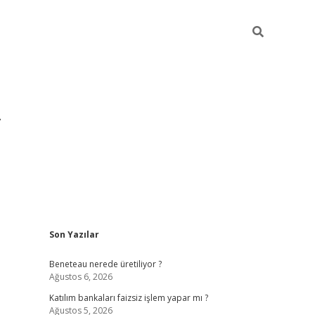
Sidebar
Son Yazılar
https://hilton
Beneteau nerede üretiliyor ?
Ağustos 6, 2026
Katılım bankaları faizsiz işlem yapar mı ?
Ağustos 5, 2026