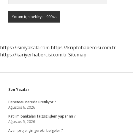
https://isimyakala.com
https://kriptohabercisi.com.tr
https://kariyerhabercisi.com.tr
Sitemap
Sidebar
Son Yazılar
Beneteau nerede üretiliyor ?
Ağustos 6, 2026
Katılım bankaları faizsiz işlem yapar mı ?
Ağustos 5, 2026
Avan proje için gerekli belgeler ?