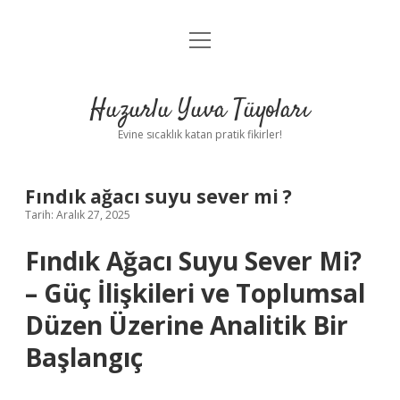
menüyü
Anasayfa
aç
Gizlilik Politikası
Huzurlu Yuva Tüyoları
Yasal Uyarı
Evine sıcaklık katan pratik fikirler!
Hakkımızda
Fındık ağacı suyu sever mi ?
Tarih: Aralık 27, 2025
Fındık Ağacı Suyu Sever Mi?
– Güç İlişkileri ve Toplumsal
Düzen Üzerine Analitik Bir
Başlangıç