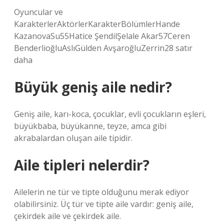
Oyuncular ve
KarakterlerAktörlerKarakterBölümlerHande
KazanovaSu55Hatice ŞendilŞelale Akar57Ceren
BenderlioğluAslıGülden AvşaroğluZerrin28 satır
daha
Büyük geniş aile nedir?
Geniş aile, karı-koca, çocuklar, evli çocukların eşleri,
büyükbaba, büyükanne, teyze, amca gibi
akrabalardan oluşan aile tipidir.
Aile tipleri nelerdir?
Ailelerin ne tür ve tipte olduğunu merak ediyor
olabilirsiniz. Üç tür ve tipte aile vardır: geniş aile,
çekirdek aile ve çekirdek aile.