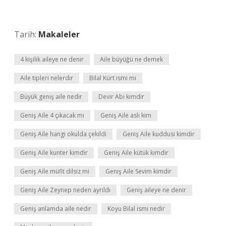
Tarih:
Makaleler
4 kişilik aileye ne denir
Aile büyüğü ne demek
Aile tipleri nelerdir
Bilal Kürt ismi mi
Büyük geniş aile nedir
Devir Abi kimdir
Geniş Aile 4 çıkacak mı
Geniş Aile aslı kim
Geniş Aile hangi okulda çekildi
Geniş Aile kuddusi kimdir
Geniş Aile kunter kimdir
Geniş Aile kütük kimdir
Geniş Aile müfit dilsiz mi
Geniş Aile Sevim kimdir
Geniş Aile Zeynep neden ayrıldı
Geniş aileye ne denir
Geniş anlamda aile nedir
Koyu Bilal ismi nedir