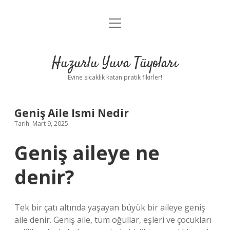
menüyü
Anasayfa
aç
Gizlilik Politikası
Huzurlu Yuva Tüyoları
Yasal Uyarı
Evine sıcaklık katan pratik fikirler!
Hakkımızda
Geniş Aile Ismi Nedir
Tarih: Mart 9, 2025
Geniş aileye ne
denir?
Tek bir çatı altında yaşayan büyük bir aileye geniş
aile denir. Geniş aile, tüm oğullar, eşleri ve çocukları