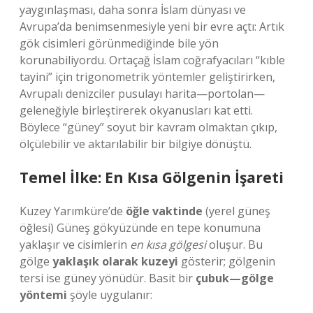
yaygınlaşması, daha sonra İslam dünyası ve
Avrupa’da benimsenmesiyle yeni bir evre açtı: Artık
gök cisimleri görünmediğinde bile yön
korunabiliyordu. Ortaçağ İslam coğrafyacıları “kıble
tayini” için trigonometrik yöntemler geliştirirken,
Avrupalı denizciler pusulayı harita—portolan—
geleneğiyle birleştirerek okyanusları kat etti.
Böylece “güney” soyut bir kavram olmaktan çıkıp,
ölçülebilir ve aktarılabilir bir bilgiye dönüştü.
Temel İlke: En Kısa Gölgenin İşareti
Kuzey Yarımküre’de
öğle vaktinde
(yerel güneş
öğlesi) Güneş gökyüzünde en tepe konumuna
yaklaşır ve cisimlerin
en kısa gölgesi
oluşur. Bu
gölge
yaklaşık olarak kuzeyi
gösterir; gölgenin
tersi ise güney yönüdür. Basit bir
çubuk—gölge
yöntemi
şöyle uygulanır: