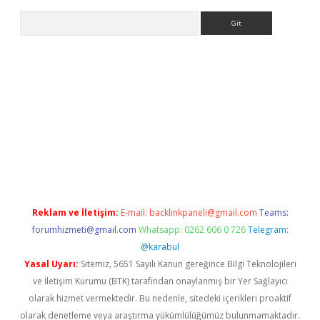
Arama
elexbetgiris.org
Reklam ve İletişim:
E-mail:
backlinkpaneli@gmail.com
Teams:
forumhizmeti@gmail.com
Whatsapp: 0262 606 0 726
Telegram:
@karabul
Yasal Uyarı:
Sitemiz, 5651 Sayılı Kanun gereğince Bilgi Teknolojileri
ve İletişim Kurumu (BTK) tarafından onaylanmış bir Yer Sağlayıcı
olarak hizmet vermektedir. Bu nedenle, sitedeki içerikleri proaktif
olarak denetleme veya araştırma yükümlülüğümüz bulunmamaktadır.