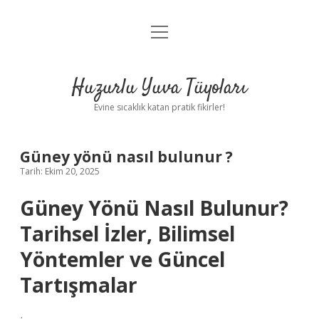
menüyü
Anasayfa
aç
Gizlilik Politikası
Huzurlu Yuva Tüyoları
Yasal Uyarı
Evine sıcaklık katan pratik fikirler!
Hakkımızda
Güney yönü nasıl bulunur ?
Tarih: Ekim 20, 2025
Güney Yönü Nasıl Bulunur?
Tarihsel İzler, Bilimsel
Yöntemler ve Güncel
Tartışmalar