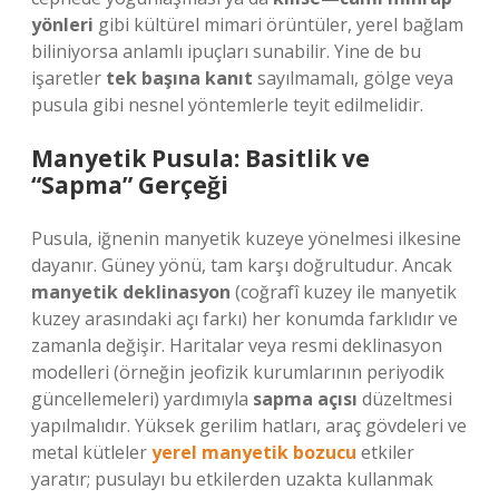
yönleri
gibi kültürel mimari örüntüler, yerel bağlam
biliniyorsa anlamlı ipuçları sunabilir. Yine de bu
işaretler
tek başına kanıt
sayılmamalı, gölge veya
pusula gibi nesnel yöntemlerle teyit edilmelidir.
Manyetik Pusula: Basitlik ve
“Sapma” Gerçeği
Pusula, iğnenin manyetik kuzeye yönelmesi ilkesine
dayanır. Güney yönü, tam karşı doğrultudur. Ancak
manyetik deklinasyon
(coğrafî kuzey ile manyetik
kuzey arasındaki açı farkı) her konumda farklıdır ve
zamanla değişir. Haritalar veya resmi deklinasyon
modelleri (örneğin jeofizik kurumlarının periyodik
güncellemeleri) yardımıyla
sapma açısı
düzeltmesi
yapılmalıdır. Yüksek gerilim hatları, araç gövdeleri ve
metal kütleler
yerel manyetik bozucu
etkiler
yaratır; pusulayı bu etkilerden uzakta kullanmak