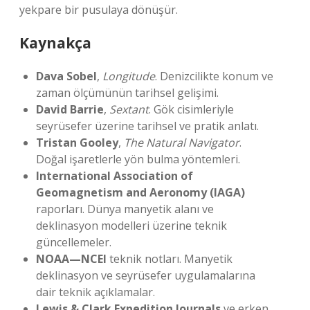
yekpare bir pusulaya dönüşür.
Kaynakça
Dava Sobel
,
Longitude
. Denizcilikte konum ve
zaman ölçümünün tarihsel gelişimi.
David Barrie
,
Sextant
. Gök cisimleriyle
seyrüsefer üzerine tarihsel ve pratik anlatı.
Tristan Gooley
,
The Natural Navigator
.
Doğal işaretlerle yön bulma yöntemleri.
International Association of
Geomagnetism and Aeronomy (IAGA)
raporları. Dünya manyetik alanı ve
deklinasyon modelleri üzerine teknik
güncellemeler.
NOAA—NCEI
teknik notları. Manyetik
deklinasyon ve seyrüsefer uygulamalarına
dair teknik açıklamalar.
Lewis & Clark Expedition Journals
ve erken