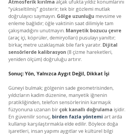
Atmosferik kırılma
alçak ufukta yıldız konumlarını
“yükseltilmiş” gösterir; tek bir gözlemi mutlak
doğrulayıcı saymayın.
Gölge uzunluğu
mevsime ve
enleme bağlıdır; öğle vaktinin saat dilimiyle tam
çakışmadığını unutmayın.
Manyetik bozucu çevre
(araç içi, köprüler, demiryolları) pusulayı yanıltır;
birkaç metre uzaklaşmak bile fark yaratır.
Dijital
sensörlerde kalibrasyon
(8 çizme hareketleri,
yeniden ölçüm) doğruluğu artırır.
Sonuç: Yön, Yalnızca Aygıt Değil, Dikkat İşi
Güneyi bulmak; gölgenin sade geometrisinden,
yıldızların kadim düzenine, manyetik iğnenin
pratikliğinden, telefon sensörlerinin karmaşık
füzyonuna uzanan bir
çok kanallı doğrulama
işidir.
En güvenilir sonuç,
birden fazla yöntemi
art arda
kullanıp karşılaştırmakla elde edilir. Böylece doğa
işaretleri, insan yapımı aygıtlar ve kültürel bilgi