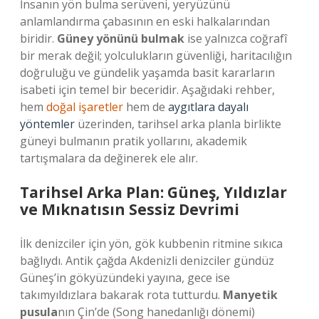
İnsanın yön bulma serüveni, yeryüzünü
anlamlandırma çabasının en eski halkalarından
biridir.
Güney yönünü bulmak
ise yalnızca coğrafî
bir merak değil; yolculukların güvenliği, haritacılığın
doğruluğu ve gündelik yaşamda basit kararların
isabeti için temel bir beceridir. Aşağıdaki rehber,
hem
doğal işaretler
hem de
aygıtlara dayalı
yöntemler
üzerinden, tarihsel arka planla birlikte
güneyi bulmanın pratik yollarını, akademik
tartışmalara da değinerek ele alır.
Tarihsel Arka Plan: Güneş, Yıldızlar
ve Mıknatısın Sessiz Devrimi
İlk denizciler için yön, gök kubbenin ritmine sıkıca
bağlıydı. Antik çağda Akdenizli denizciler gündüz
Güneş’in gökyüzündeki yayına, gece ise
takımyıldızlara bakarak rota tutturdu.
Manyetik
pusula
nın Çin’de (Song hanedanlığı dönemi)