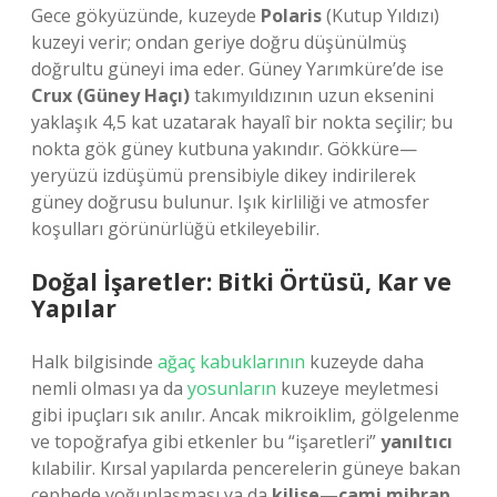
Gece gökyüzünde, kuzeyde
Polaris
(Kutup Yıldızı)
kuzeyi verir; ondan geriye doğru düşünülmüş
doğrultu güneyi ima eder. Güney Yarımküre’de ise
Crux (Güney Haçı)
takımyıldızının uzun eksenini
yaklaşık 4,5 kat uzatarak hayalî bir nokta seçilir; bu
nokta gök güney kutbuna yakındır. Gökküre—
yeryüzü izdüşümü prensibiyle dikey indirilerek
güney doğrusu bulunur. Işık kirliliği ve atmosfer
koşulları görünürlüğü etkileyebilir.
Doğal İşaretler: Bitki Örtüsü, Kar ve
Yapılar
Halk bilgisinde
ağaç kabuklarının
kuzeyde daha
nemli olması ya da
yosunların
kuzeye meyletmesi
gibi ipuçları sık anılır. Ancak mikroiklim, gölgelenme
ve topoğrafya gibi etkenler bu “işaretleri”
yanıltıcı
kılabilir. Kırsal yapılarda pencerelerin güneye bakan
cephede yoğunlaşması ya da
kilise—cami mihrap