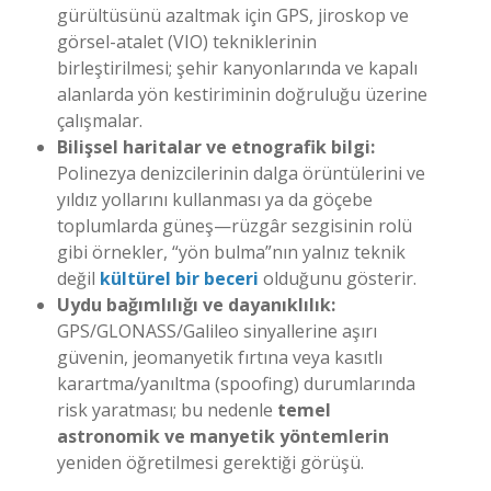
gürültüsünü azaltmak için GPS, jiroskop ve
görsel-atalet (VIO) tekniklerinin
birleştirilmesi; şehir kanyonlarında ve kapalı
alanlarda yön kestiriminin doğruluğu üzerine
çalışmalar.
Bilişsel haritalar ve etnografik bilgi:
Polinezya denizcilerinin dalga örüntülerini ve
yıldız yollarını kullanması ya da göçebe
toplumlarda güneş—rüzgâr sezgisinin rolü
gibi örnekler, “yön bulma”nın yalnız teknik
değil
kültürel bir beceri
olduğunu gösterir.
Uydu bağımlılığı ve dayanıklılık:
GPS/GLONASS/Galileo sinyallerine aşırı
güvenin, jeomanyetik fırtına veya kasıtlı
karartma/yanıltma (spoofing) durumlarında
risk yaratması; bu nedenle
temel
astronomik ve manyetik yöntemlerin
yeniden öğretilmesi gerektiği görüşü.