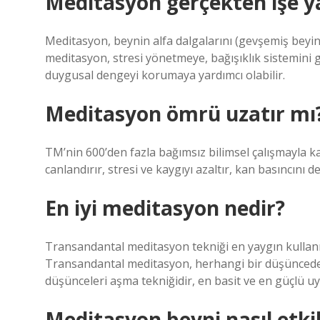
Meditasyon gerçekten işe y
Meditasyon, beynin alfa dalgalarını (gevşemiş beyin d
meditasyon, stresi yönetmeye, bağışıklık sistemini g
duygusal dengeyi korumaya yardımcı olabilir.
Meditasyon ömrü uzatır mı
TM’nin 600’den fazla bağımsız bilimsel çalışmayla ka
canlandırır, stresi ve kaygıyı azaltır, kan basıncını d
En iyi meditasyon nedir?
Transandantal meditasyon tekniği en yaygın kullanıl
Transandantal meditasyon, herhangi bir düşüncede
düşünceleri aşma tekniğidir, en basit ve en güçlü u
Meditasyon beyni nasıl etki