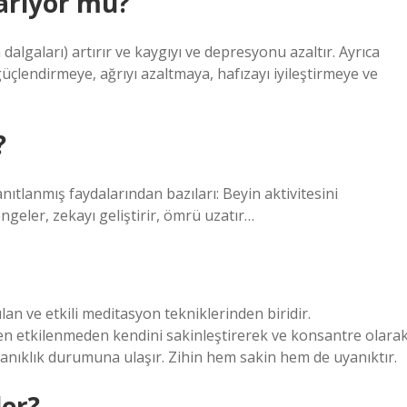
arıyor mu?
algaları) artırır ve kaygıyı ve depresyonu azaltır. Ayrıca
üçlendirmeye, ağrıyı azaltmaya, hafızayı iyileştirmeye ve
?
nıtlanmış faydalarından bazıları: Beyin aktivitesini
engeler, zekayı geliştirir, ömrü uzatır…
an ve etkili meditasyon tekniklerinden biridir.
n etkilenmeden kendini sakinleştirerek ve konsantre olara
yanıklık durumuna ulaşır. Zihin hem sakin hem de uyanıktır.
ler?