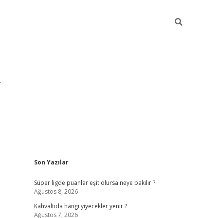
Sidebar
Son Yazılar
https://hiltonbet-giris.com/
betexper indir
elex
Süper ligde puanlar eşit olursa neye bakılır ?
Ağustos 8, 2026
Kahvaltıda hangi yiyecekler yenir ?
Ağustos 7, 2026