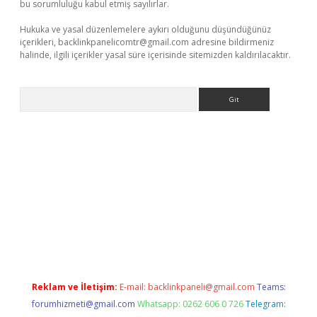
bu sorumluluğu kabul etmiş sayılırlar.
Hukuka ve yasal düzenlemelere aykırı olduğunu düşündüğünüz
içerikleri,
backlinkpanelicomtr@gmail.com
adresine bildirmeniz
halinde, ilgili içerikler yasal süre içerisinde sitemizden kaldırılacaktır.
Arama
ir
elexbetgiris.org
Reklam ve İletişim:
E-mail:
backlinkpaneli@gmail.com
Teams:
forumhizmeti@gmail.com
Whatsapp: 0262 606 0 726
Telegram: