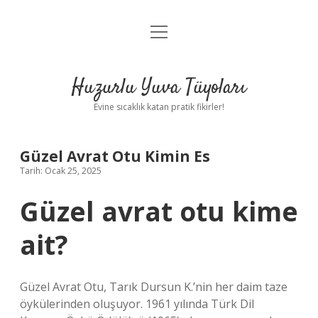
menüyü
Anasayfa
aç
Gizlilik Politikası
Huzurlu Yuva Tüyoları
Yasal Uyarı
Evine sıcaklık katan pratik fikirler!
Hakkımızda
Güzel Avrat Otu Kimin Es
Tarih: Ocak 25, 2025
Güzel avrat otu kime
ait?
Güzel Avrat Otu, Tarık Dursun K.’nin her daim taze
öykülerinden oluşuyor. 1961 yılında Türk Dil