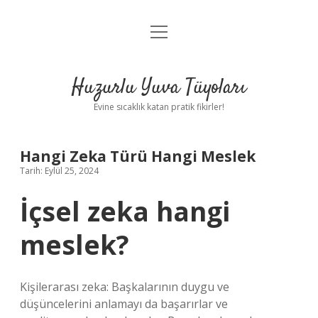
menüyü
Anasayfa
aç
Gizlilik Politikası
Huzurlu Yuva Tüyoları
Yasal Uyarı
Evine sıcaklık katan pratik fikirler!
Hakkımızda
Hangi Zeka Türü Hangi Meslek
Tarih: Eylül 25, 2024
İçsel zeka hangi
meslek?
Kişilerarası zeka: Başkalarının duygu ve
düşüncelerini anlamayı da başarırlar ve