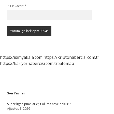
7 + 8 kaçtır?
*
https://isimyakala.com
https://kriptohabercisi.com.tr
https://kariyerhabercisi.com.tr
Sitemap
Sidebar
Son Yazılar
Süper ligde puanlar eşit olursa neye bakılır ?
Ağustos 8, 2026