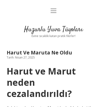
menüyü
Anasayfa
aç
Gizlilik Politikası
Huzurlu Yuva Tüyoları
Yasal Uyarı
Evine sıcaklık katan pratik fikirler!
Hakkımızda
Harut Ve Maruta Ne Oldu
Tarih: Nisan 27, 2025
Harut ve Marut
neden
cezalandırıldı?