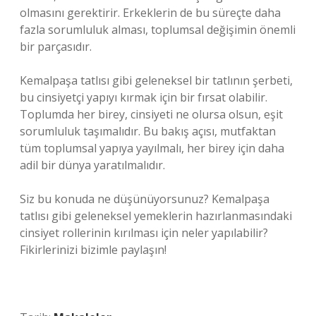
olmasını gerektirir. Erkeklerin de bu süreçte daha
fazla sorumluluk alması, toplumsal değişimin önemli
bir parçasıdır.
Kemalpaşa tatlısı gibi geleneksel bir tatlının şerbeti,
bu cinsiyetçi yapıyı kırmak için bir fırsat olabilir.
Toplumda her birey, cinsiyeti ne olursa olsun, eşit
sorumluluk taşımalıdır. Bu bakış açısı, mutfaktan
tüm toplumsal yapıya yayılmalı, her birey için daha
adil bir dünya yaratılmalıdır.
Siz bu konuda ne düşünüyorsunuz? Kemalpaşa
tatlısı gibi geleneksel yemeklerin hazırlanmasındaki
cinsiyet rollerinin kırılması için neler yapılabilir?
Fikirlerinizi bizimle paylaşın!