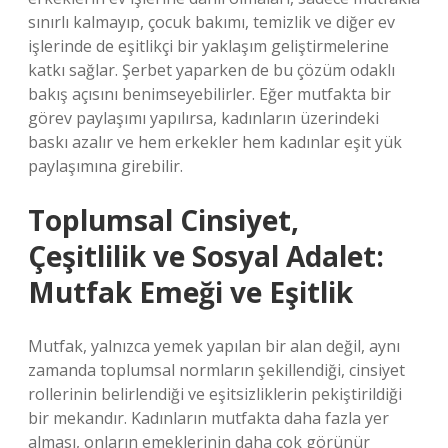
sınırlı kalmayıp, çocuk bakımı, temizlik ve diğer ev
işlerinde de eşitlikçi bir yaklaşım geliştirmelerine
katkı sağlar. Şerbet yaparken de bu çözüm odaklı
bakış açısını benimseyebilirler. Eğer mutfakta bir
görev paylaşımı yapılırsa, kadınların üzerindeki
baskı azalır ve hem erkekler hem kadınlar eşit yük
paylaşımına girebilir.
Toplumsal Cinsiyet,
Çeşitlilik ve Sosyal Adalet:
Mutfak Emeği ve Eşitlik
Mutfak, yalnızca yemek yapılan bir alan değil, aynı
zamanda toplumsal normların şekillendiği, cinsiyet
rollerinin belirlendiği ve eşitsizliklerin pekiştirildiği
bir mekandır. Kadınların mutfakta daha fazla yer
alması, onların emeklerinin daha çok görünür