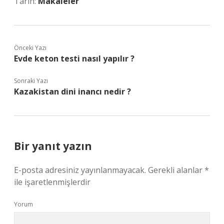
Tarih:
Makaleler
Önceki Yazı
Evde keton testi nasıl yapılır ?
Sonraki Yazı
Kazakistan dini inancı nedir ?
Bir yanıt yazın
E-posta adresiniz yayınlanmayacak.
Gerekli alanlar
*
ile işaretlenmişlerdir
Yorum