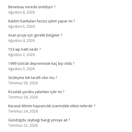
Beneteau nerede üretiliyor ?
Ağustos 6, 2026
Katılım bankaları faizsiz işlem yapar mı ?
Ağustos 5, 2026
Avan proje için gerekli belgeler ?
Ağustos 4, 2026
153 wp hattı nedir ?
Ağustos 3, 2026
1999 Gölcük depreminde kaç kişi öldü ?
Ağustos 3, 2026
Sözleşme tek taraflı olur mu ?
Temmuz 28, 2026
Kozalak şurubu yatarken içilir mi ?
Temmuz 26, 2026
Karasal iklimin hayvancılık üzerindeki etkisi nelerdir ?
Temmuz 24, 2026
Gündoğdu zeybeği hangi yöreye ait ?
Temmuz 22, 2026