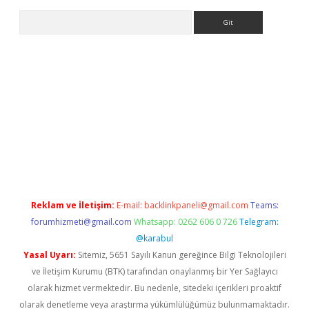
Arama
dir
elexbetgiris.org
Reklam ve İletişim:
E-mail:
backlinkpaneli@gmail.com
Teams:
forumhizmeti@gmail.com
Whatsapp: 0262 606 0 726
Telegram:
@karabul
Yasal Uyarı:
Sitemiz, 5651 Sayılı Kanun gereğince Bilgi Teknolojileri
ve İletişim Kurumu (BTK) tarafından onaylanmış bir Yer Sağlayıcı
olarak hizmet vermektedir. Bu nedenle, sitedeki içerikleri proaktif
olarak denetleme veya araştırma yükümlülüğümüz bulunmamaktadır.