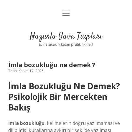
menüyü
Anasayfa
aç
Gizlilik Politikası
Huzurlu Yuva Tüyoları
Yasal Uyarı
Evine sıcaklık katan pratik fikirler!
Hakkımızda
İmla bozukluğu ne demek ?
Tarih: Kasım 17, 2025
İmla Bozukluğu Ne Demek?
Psikolojik Bir Mercekten
Bakış
İmla bozukluğu
, kelimelerin doğru yazılmaması ve
dil bilgisi kurallarına aykırı bir şekilde yazılması