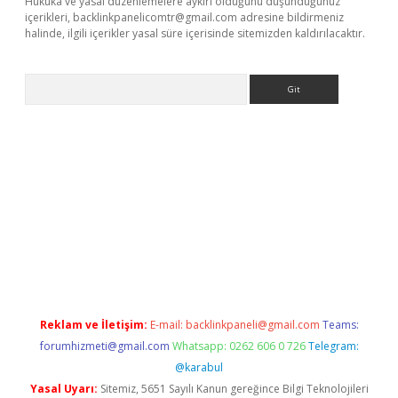
Hukuka ve yasal düzenlemelere aykırı olduğunu düşündüğünüz
içerikleri,
backlinkpanelicomtr@gmail.com
adresine bildirmeniz
halinde, ilgili içerikler yasal süre içerisinde sitemizden kaldırılacaktır.
Arama
indir
elexbetgiris.org
Reklam ve İletişim:
E-mail:
backlinkpaneli@gmail.com
Teams:
forumhizmeti@gmail.com
Whatsapp: 0262 606 0 726
Telegram:
@karabul
Yasal Uyarı:
Sitemiz, 5651 Sayılı Kanun gereğince Bilgi Teknolojileri