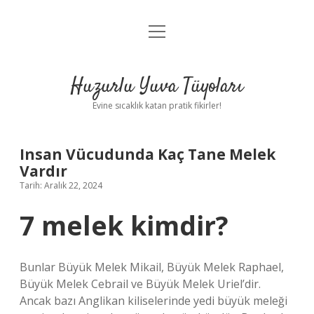
menüyü
Anasayfa
aç
Gizlilik Politikası
Huzurlu Yuva Tüyoları
Yasal Uyarı
Evine sıcaklık katan pratik fikirler!
Hakkımızda
Insan Vücudunda Kaç Tane Melek
Vardır
Tarih: Aralık 22, 2024
7 melek kimdir?
Bunlar Büyük Melek Mikail, Büyük Melek Raphael,
Büyük Melek Cebrail ve Büyük Melek Uriel’dir.
Ancak bazı Anglikan kiliselerinde yedi büyük meleği