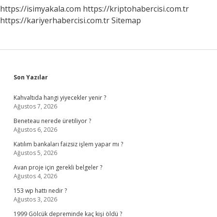
https://isimyakala.com
https://kriptohabercisi.com.tr
https://kariyerhabercisi.com.tr
Sitemap
Sidebar
Son Yazılar
Kahvaltıda hangi yiyecekler yenir ?
Ağustos 7, 2026
Beneteau nerede üretiliyor ?
Ağustos 6, 2026
Katılım bankaları faizsiz işlem yapar mı ?
Ağustos 5, 2026
Avan proje için gerekli belgeler ?
Ağustos 4, 2026
153 wp hattı nedir ?
Ağustos 3, 2026
1999 Gölcük depreminde kaç kişi öldü ?