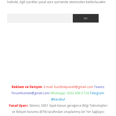
halinde, ilgili içerikler yasal süre içerisinde sitemizden kaldırılacaktır.
Arama
elexbetgiris.org
Reklam ve İletişim:
E-mail:
backlinkpaneli@gmail.com
Teams:
forumhizmeti@gmail.com
Whatsapp: 0262 606 0 726
Telegram:
@karabul
Yasal Uyarı:
Sitemiz, 5651 Sayılı Kanun gereğince Bilgi Teknolojileri
ve İletişim Kurumu (BTK) tarafından onaylanmış bir Yer Sağlayıcı