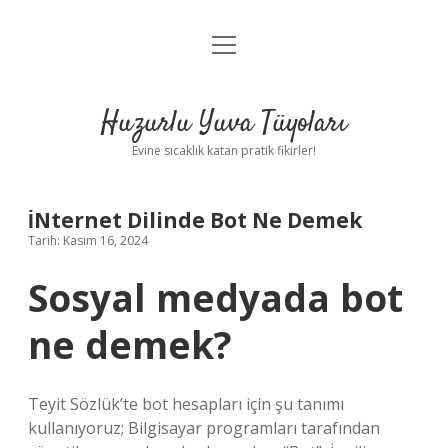
menüyü
Anasayfa
aç
Gizlilik Politikası
Huzurlu Yuva Tüyoları
Yasal Uyarı
Evine sıcaklık katan pratik fikirler!
Hakkımızda
İNternet Dilinde Bot Ne Demek
Tarih: Kasım 16, 2024
Sosyal medyada bot
ne demek?
Teyit Sözlük’te bot hesapları için şu tanımı
kullanıyoruz; Bilgisayar programları tarafından