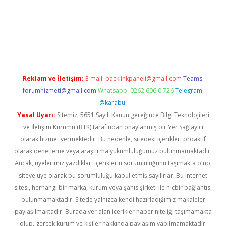
er indir
elexbetgiris.org
Reklam ve İletişim:
E-mail:
backlinkpaneli@gmail.com
Teams:
forumhizmeti@gmail.com
Whatsapp: 0262 606 0 726
Telegram:
@karabul
Yasal Uyarı:
Sitemiz, 5651 Sayılı Kanun gereğince Bilgi Teknolojileri
ve İletişim Kurumu (BTK) tarafından onaylanmış bir Yer Sağlayıcı
olarak hizmet vermektedir. Bu nedenle, sitedeki içerikleri proaktif
olarak denetleme veya araştırma yükümlülüğümüz bulunmamaktadır.
Ancak, üyelerimiz yazdıkları içeriklerin sorumluluğunu taşımakta olup,
siteye üye olarak bu sorumluluğu kabul etmiş sayılırlar. Bu internet
sitesi, herhangi bir marka, kurum veya şahıs şirketi ile hiçbir bağlantısı
bulunmamaktadır. Sitede yalnızca kendi hazırladığımız makaleler
paylaşılmaktadır. Burada yer alan içerikler haber niteliği taşımamakta
olup, gerçek kurum ve kişiler hakkında paylaşım yapılmamaktadır.