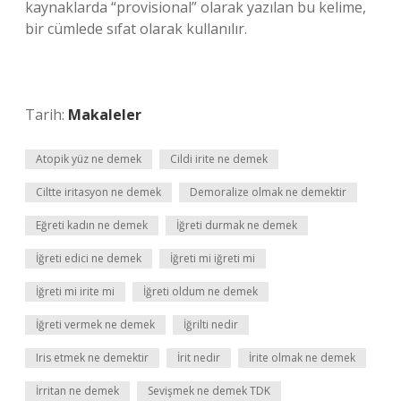
kaynaklarda “provisional” olarak yazılan bu kelime,
bir cümlede sıfat olarak kullanılır.
Tarih:
Makaleler
Atopik yüz ne demek
Cildi irite ne demek
Ciltte iritasyon ne demek
Demoralize olmak ne demektir
Eğreti kadın ne demek
İğreti durmak ne demek
İğreti edici ne demek
İğreti mi iğreti mi
İğreti mi irite mi
İğreti oldum ne demek
İğreti vermek ne demek
İğrilti nedir
Iris etmek ne demektir
İrit nedir
İrite olmak ne demek
İrritan ne demek
Sevişmek ne demek TDK