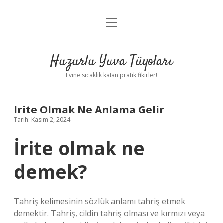
menüyü
Anasayfa
aç
Gizlilik Politikası
Huzurlu Yuva Tüyoları
Yasal Uyarı
Evine sıcaklık katan pratik fikirler!
Hakkımızda
Irite Olmak Ne Anlama Gelir
Tarih: Kasım 2, 2024
İrite olmak ne
demek?
Tahriş kelimesinin sözlük anlamı tahriş etmek
demektir. Tahriş, cildin tahriş olması ve kırmızı veya