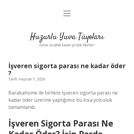
menüyü
Anasayfa
aç
Gizlilik Politikası
Huzurlu Yuva Tüyoları
Yasal Uyarı
Evine sıcaklık katan pratik fikirler!
Hakkımızda
İşveren sigorta parası ne kadar öder
?
Tarih: Haziran 7, 2026
Barakahome ile birlikte İşveren sigorta parası ne
kadar öder üzerine yaptığımız bu kısa yolculuk
tamamlandı.
İşveren Sigorta Parası Ne