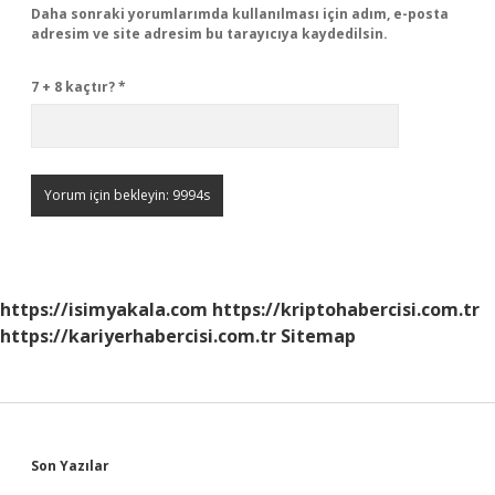
Daha sonraki yorumlarımda kullanılması için adım, e-posta
adresim ve site adresim bu tarayıcıya kaydedilsin.
7 + 8 kaçtır?
*
https://isimyakala.com
https://kriptohabercisi.com.tr
https://kariyerhabercisi.com.tr
Sitemap
Sidebar
Son Yazılar