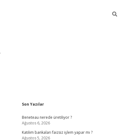
Sidebar
Son Yazılar
https://hiltonbet-giris.com/
betexper indir
Beneteau nerede üretiliyor ?
Ağustos 6, 2026
Katılım bankaları faizsiz işlem yapar mı ?
Ağustos 5, 2026