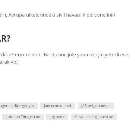
ri), Avrupa ülkelerindeki sivil havacılık personelinin
AR?
/küp/tencere dolu. Bir düzine jöle yapmak için yeterli erik.
rak vb.).
Jager ne diye geçiyor
Jansın ne demek
JAR belgesi nedir
Judonun Türkçesi ne
Jug nedir
Karatenin İngilizcesi ne