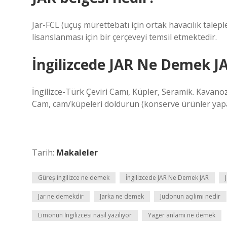
Jar-FCL (uçuş mürettebatı için ortak havacılık taleple
lisanslanması için bir çerçeveyi temsil etmektedir.
İngilizcede JAR Ne Demek J
İngilizce-Türk Çeviri Camı, Küpler, Seramik. Kavanoz
Cam, cam/küpeleri doldurun (konserve ürünler yapa
Tarih:
Makaleler
Güreş ingilizce ne demek
İngilizcede JAR Ne Demek JAR
Jar ne demekdir
Jarka ne demek
Judonun açılımı nedir
Limonun İngilizcesi nasıl yazılıyor
Yager anlamı ne demek