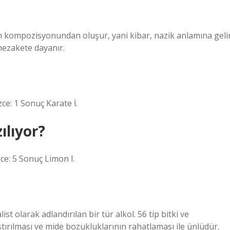
nin kompozisyonundan oluşur, yani kibar, nazik anlamına gelir
 nezakete dayanır.
zce: 1 Sonuç Karate İ.
ılıyor?
zce: 5 Sonuç Limon I.
t olarak adlandırılan bir tür alkol. 56 tip bitki ve
ştırılması ve mide bozukluklarının rahatlaması ile ünlüdür.