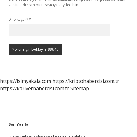
ve site adresim bu tarayıcıya kaydedilsin.
9 - 5 kaçtır?
*
https://isimyakala.com
https://kriptohabercisi.com.tr
https://kariyerhabercisi.com.tr
Sitemap
Sidebar
Son Yazılar