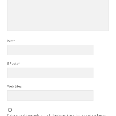
İsim*
E-Posta*
Web Sitesi
Daha sonraki yorumlarımda kullanılması için adım, e-posta adresim