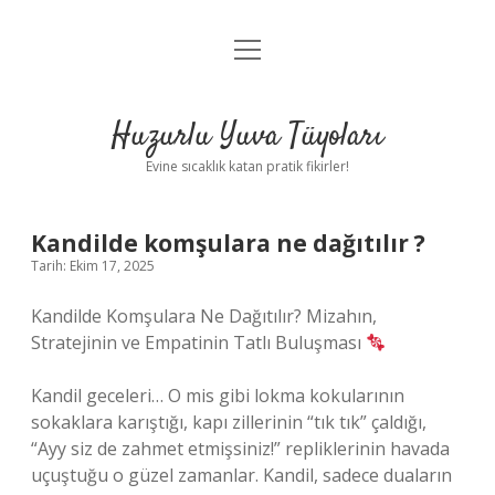
menüyü
Anasayfa
aç
Gizlilik Politikası
Huzurlu Yuva Tüyoları
Yasal Uyarı
Evine sıcaklık katan pratik fikirler!
Hakkımızda
Kandilde komşulara ne dağıtılır ?
Tarih: Ekim 17, 2025
Kandilde Komşulara Ne Dağıtılır? Mizahın,
Stratejinin ve Empatinin Tatlı Buluşması
Kandil geceleri… O mis gibi lokma kokularının
sokaklara karıştığı, kapı zillerinin “tık tık” çaldığı,
“Ayy siz de zahmet etmişsiniz!” repliklerinin havada
uçuştuğu o güzel zamanlar. Kandil, sadece duaların