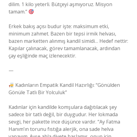
dilim. 1 kilo yeterli. Bütçeyi aşmıyoruz. Misyon
tamam.”
Erkek bakış açısı budur işte: maksimum etki,
minimum zahmet. Bazen bir tepsi irmik helvası,
bazen marketten alınmış kandil simidi… Hedef nettir:
Kapılar çalınacak, görev tamamlanacak, ardından
çay eşliğinde maç izlenecektir.
—
Kadınların Empatik Kandil Hazırlığı: “Gönülden
Gönüle Tatlı Bir Yolculuk”
Kadınlar için kandilde komşulara dağıtılacak şey
sadece bir tatlı değil, bir duygudur. Her lokmada
sevgi, her pakette ince düşünce vardır. “Ay Fatma
Hanım’ın torunu fıstığa alerjik, ona sade helva
yapayım. Ayşe abla diyete başlamış, onun için