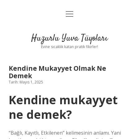
menüyü
Anasayfa
aç
Gizlilik Politikası
Huzurlu Yuva Tüyoları
Yasal Uyarı
Evine sıcaklık katan pratik fikirler!
Hakkımızda
Kendine Mukayyet Olmak Ne
Demek
Tarih: Mayıs 1, 2025
Kendine mukayyet
ne demek?
“Bağlı, Kayıtlı, Etkilenen” kelimesinin anlamı. Yani