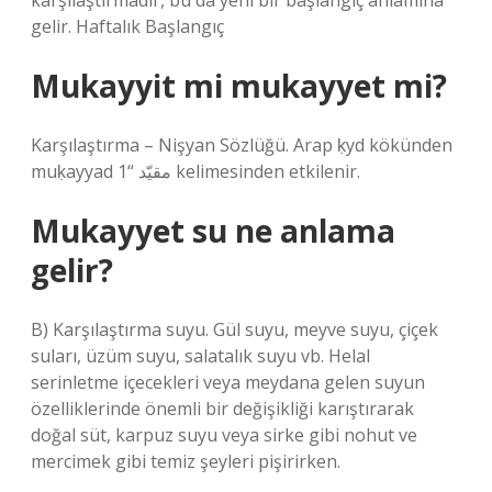
karşılaştırmadır, bu da yeni bir başlangıç ​​anlamına
gelir. Haftalık Başlangıç
Mukayyit mi mukayyet mi?
Karşılaştırma – Nişyan Sözlüğü. Arap ḳyd kökünden
muḳayyad مقيّد “1 kelimesinden etkilenir.
Mukayyet su ne anlama
gelir?
B) Karşılaştırma suyu. Gül suyu, meyve suyu, çiçek
suları, üzüm suyu, salatalık suyu vb. Helal
serinletme içecekleri veya meydana gelen suyun
özelliklerinde önemli bir değişikliği karıştırarak
doğal süt, karpuz suyu veya sirke gibi nohut ve
mercimek gibi temiz şeyleri pişirirken.