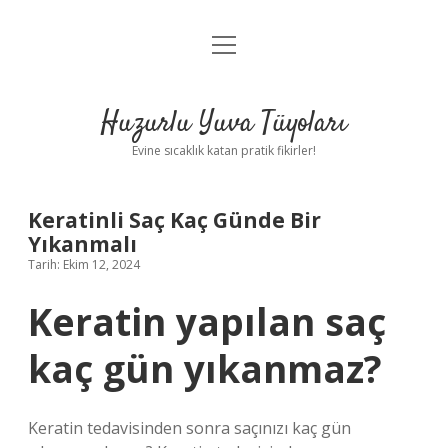
menüyü
Anasayfa
aç
Gizlilik Politikası
Huzurlu Yuva Tüyoları
Yasal Uyarı
Evine sıcaklık katan pratik fikirler!
Hakkımızda
Keratinli Saç Kaç Günde Bir
Yıkanmalı
Tarih: Ekim 12, 2024
Keratin yapılan saç
kaç gün yıkanmaz?
Keratin tedavisinden sonra saçınızı kaç gün