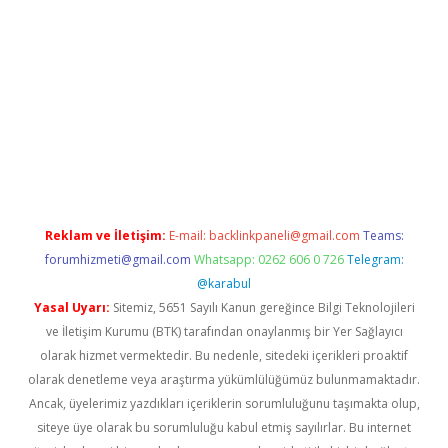
elexbetgiris.org
Reklam ve İletişim:
E-mail:
backlinkpaneli@gmail.com
Teams:
forumhizmeti@gmail.com
Whatsapp: 0262 606 0 726
Telegram:
@karabul
Yasal Uyarı:
Sitemiz, 5651 Sayılı Kanun gereğince Bilgi Teknolojileri
ve İletişim Kurumu (BTK) tarafından onaylanmış bir Yer Sağlayıcı
olarak hizmet vermektedir. Bu nedenle, sitedeki içerikleri proaktif
olarak denetleme veya araştırma yükümlülüğümüz bulunmamaktadır.
Ancak, üyelerimiz yazdıkları içeriklerin sorumluluğunu taşımakta olup,
siteye üye olarak bu sorumluluğu kabul etmiş sayılırlar. Bu internet