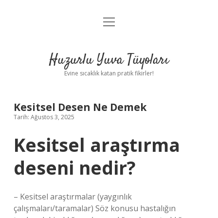
menüyü
Anasayfa
aç
Gizlilik Politikası
Huzurlu Yuva Tüyoları
Yasal Uyarı
Evine sıcaklık katan pratik fikirler!
Hakkımızda
Kesitsel Desen Ne Demek
Tarih: Ağustos 3, 2025
Kesitsel araştırma
deseni nedir?
– Kesitsel araştırmalar (yaygınlık
çalışmaları/taramalar) Söz konusu hastalığın