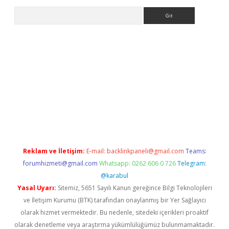
Arama
ir
elexbetgiris.org
Reklam ve İletişim:
E-mail:
backlinkpaneli@gmail.com
Teams:
forumhizmeti@gmail.com
Whatsapp: 0262 606 0 726
Telegram:
@karabul
Yasal Uyarı:
Sitemiz, 5651 Sayılı Kanun gereğince Bilgi Teknolojileri
ve İletişim Kurumu (BTK) tarafından onaylanmış bir Yer Sağlayıcı
olarak hizmet vermektedir. Bu nedenle, sitedeki içerikleri proaktif
olarak denetleme veya araştırma yükümlülüğümüz bulunmamaktadır.