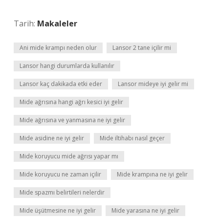
Tarih:
Makaleler
Ani mide krampı neden olur
Lansor 2 tane içilir mi
Lansor hangi durumlarda kullanılır
Lansor kaç dakikada etki eder
Lansor mideye iyi gelir mi
Mide ağrısına hangi ağrı kesici iyi gelir
Mide ağrısına ve yanmasına ne iyi gelir
Mide asidine ne iyi gelir
Mide iltihabı nasıl geçer
Mide koruyucu mide ağrısı yapar mı
Mide koruyucu ne zaman içilir
Mide krampına ne iyi gelir
Mide spazmı belirtileri nelerdir
Mide üşütmesine ne iyi gelir
Mide yarasına ne iyi gelir