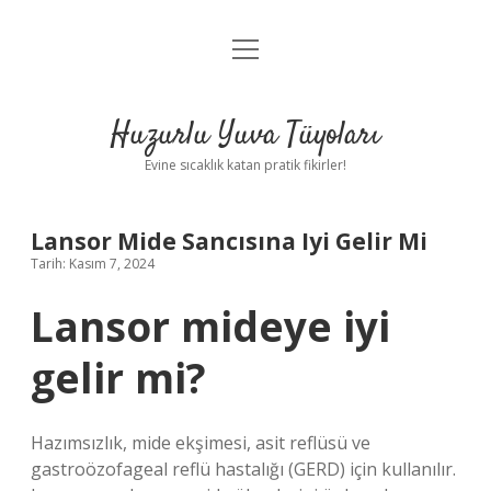
menüyü
Anasayfa
aç
Gizlilik Politikası
Huzurlu Yuva Tüyoları
Yasal Uyarı
Evine sıcaklık katan pratik fikirler!
Hakkımızda
Lansor Mide Sancısına Iyi Gelir Mi
Tarih: Kasım 7, 2024
Lansor mideye iyi
gelir mi?
Hazımsızlık, mide ekşimesi, asit reflüsü ve
gastroözofageal reflü hastalığı (GERD) için kullanılır.