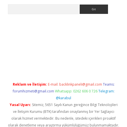
Arama
elexbetgiris.org
Reklam ve İletişim:
E-mail:
backlinkpaneli@gmail.com
Teams:
forumhizmeti@gmail.com
Whatsapp: 0262 606 0 726
Telegram:
@karabul
Yasal Uyarı:
Sitemiz, 5651 Sayılı Kanun gereğince Bilgi Teknolojileri
ve İletişim Kurumu (BTK) tarafından onaylanmış bir Yer Sağlayıcı
olarak hizmet vermektedir. Bu nedenle, sitedeki içerikleri proaktif
olarak denetleme veya araştırma yükümlülüğümüz bulunmamaktadır.