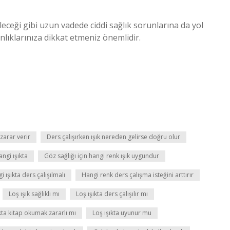
eceği gibi uzun vadede ciddi sağlık sorunlarına da yol
nlıklarınıza dikkat etmeniz önemlidir.
zarar verir
Ders çalışırken ışık nereden gelirse doğru olur
angi ışıkta
Göz sağlığı için hangi renk ışık uygundur
i ışıkta ders çalışılmalı
Hangi renk ders çalışma isteğini arttırır
Loş ışık sağlıklı mı
Loş ışıkta ders çalışılır mı
kta kitap okumak zararlı mı
Loş ışıkta uyunur mu