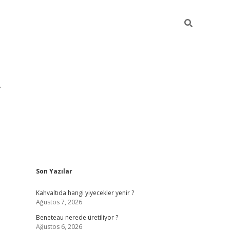
Sidebar
Son Yazılar
https://hiltonbet-giris.com/
betexper indir
elex
Kahvaltıda hangi yiyecekler yenir ?
Ağustos 7, 2026
Beneteau nerede üretiliyor ?
Ağustos 6, 2026