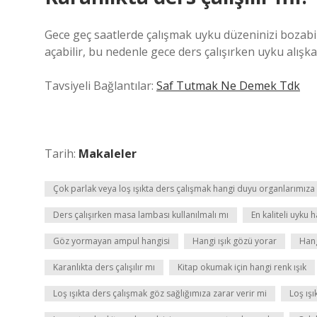
Gece geç saatlerde çalışmak uyku düzeninizi bozabil
açabilir, bu nedenle gece ders çalışırken uyku alışka
Tavsiyeli Bağlantılar:
Saf Tutmak Ne Demek Tdk
Tarih:
Makaleler
Çok parlak veya loş ışıkta ders çalışmak hangi duyu organlarımıza 
Ders çalışırken masa lambası kullanılmalı mı
En kaliteli uyku h
Göz yormayan ampul hangisi
Hangi ışık gözü yorar
Hang
Karanlıkta ders çalışılır mı
Kitap okumak için hangi renk ışık
Loş ışıkta ders çalışmak göz sağlığımıza zarar verir mi
Loş ışı