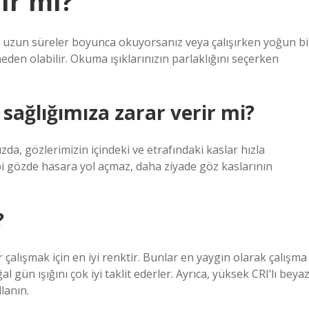
lır mı?
le uzun süreler boyunca okuyorsanız veya çalışırken yoğun bi
en olabilir. Okuma ışıklarınızın parlaklığını seçerken
 sağlığımıza zarar verir mi?
zda, gözlerimizin içindeki ve etrafındaki kaslar hızla
bi gözde hasara yol açmaz, daha ziyade göz kaslarının
?
 çalışmak için en iyi renktir. Bunlar en yaygın olarak çalışma
l gün ışığını çok iyi taklit ederler. Ayrıca, yüksek CRI’lı beya
llanın.