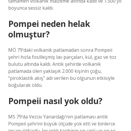
tamamen volkanik malzeme altında kaldı ve 1.500 yıl
boyunca sessiz kaldı.
Pompei neden helak
olmuştur?
MÖ 79’daki volkanik patlamadan sonra Pompeii
şehri hızla fosilleşmiş lav parçaları, kül, gaz ve toz
bulutu altında kaldı. Antik şehirde volkanik
patlamada ölen yaklaşık 2.000 kişinin çoğu,
“piroklastik akış” adı verilen bu olgunun etkisiyle
boğularak öldü.
Pompeii nasıl yok oldu?
MS 79’da Vezüv Yanardağı’nın patlaması antik
Pompeii şehrini büyük ölçüde yok etti ve binlerce
insanı öldürdü. İnsanlık tarihinin en ünlü ve en iyi