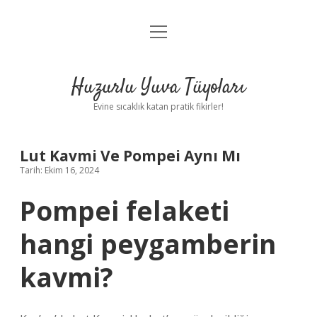
menüyü
Anasayfa
aç
Gizlilik Politikası
Huzurlu Yuva Tüyoları
Yasal Uyarı
Evine sıcaklık katan pratik fikirler!
Hakkımızda
Lut Kavmi Ve Pompei Aynı Mı
Tarih: Ekim 16, 2024
Pompei felaketi
hangi peygamberin
kavmi?