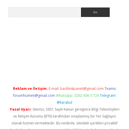
Arama
elexbetgiris.org
Reklam ve İletişim:
E-mail:
backlinkpaneli@gmail.com
Teams:
forumhizmeti@gmail.com
Whatsapp: 0262 606 0 726
Telegram:
@karabul
Yasal Uyarı:
Sitemiz, 5651 Sayılı Kanun gereğince Bilgi Teknolojileri
ve İletişim Kurumu (BTK) tarafından onaylanmış bir Yer Sağlayıcı
olarak hizmet vermektedir. Bu nedenle, sitedeki içerikleri proaktif