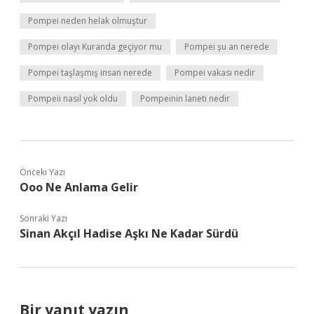
Pompei neden helak olmuştur
Pompei olayı Kuranda geçiyor mu
Pompei şu an nerede
Pompei taşlaşmış insan nerede
Pompei vakası nedir
Pompeii nasıl yok oldu
Pompeinin laneti nedir
Önceki Yazı
Ooo Ne Anlama Gelir
Sonraki Yazı
Sinan Akçıl Hadise Aşkı Ne Kadar Sürdü
Bir yanıt yazın