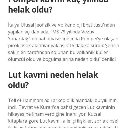
helak oldu?
İtalya Ulusal Jeofizik ve Volkanoloji Enstitüsü’nden
yapılan açıklamada, “MS 79 yılında Vezüv
Yanardağı’nın patlaması sırasında Pompei’ye ulaşan
piroklastik akıntılar yaklaşık 15 dakika sürdü: Şehrin
sakinleri tarafından solunan bu volkanik küller
ölümcül oldu ve boğulmalarına neden oldu” denildi.
Lut kavmi neden helak
oldu?
Tell el-Hammam adlı arkeolojik alandaki bu yıkımın,
İncil, Tevrat ve Kuran’da bahsi geçen Lut kavminin
hikayesine ilham verdiğine inanılıyor. Kutsal
kitaplara göre Lut kavmi, aile içi ilişkiler, zorla cinsel
ilişki ve fuhuş gibi günahları nedeniyle yok edilmişti.