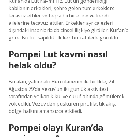
Kur’an’da Lut Kavmi: Hz. Lut’un gönderildiği
kabilenin erkekleri, şehre gelen tüm erkeklere
tecavüz ettiler ve hepsi birbirlerine ve kendi
ailelerine tecavüz ettiler. Erkekler ayrıca eşleri
dışındaki insanlarla da cinsel ilişkiye girdiler. Kur’an’a
göre; Bu tür sapıklık ilk kez bu kabilede görüldü.
Pompei Lut kavmi nasıl
helak oldu?
Bu alan, yakındaki Herculaneum ile birlikte, 24
Ağustos 79’da Vezüv’ün iki günlük aktivitesi
tarafından volkanik kül ve cüruf altında gömülerek
yok edildi. Vezüv’den püsküren piroklastik akış,
bölge halkını amansızca etkiledi.
Pompei olayı Kuran’da