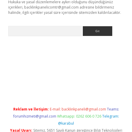
Hukuka ve yasal düzenlemelere aykırı olduğunu düşündüğünüz
içerikleri,
backlinkpanelicomtr@gmail.com
adresine bildirmeniz
halinde, ilgili içerikler yasal süre içerisinde sitemizden kaldırılacaktır.
Arama
r
elexbetgiris.org
Reklam ve İletişim:
E-mail:
backlinkpaneli@gmail.com
Teams:
forumhizmeti@gmail.com
Whatsapp: 0262 606 0 726
Telegram:
@karabul
Yasal Uyarı:
Sitemiz, 5651 Sayılı Kanun gereğince Bilgi Teknolojileri