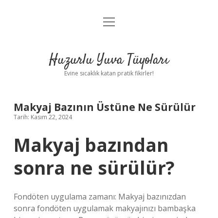
menüyü
Anasayfa
aç
Gizlilik Politikası
Huzurlu Yuva Tüyoları
Yasal Uyarı
Evine sıcaklık katan pratik fikirler!
Hakkımızda
Makyaj Bazının Üstüne Ne Sürülür
Tarih: Kasım 22, 2024
Makyaj bazından
sonra ne sürülür?
Fondöten uygulama zamanı: Makyaj bazınızdan
sonra fondöten uygulamak makyajınızı bambaşka