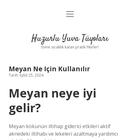
menüyü
Anasayfa
aç
Gizlilik Politikası
Huzurlu Yuva Tüyoları
Yasal Uyarı
Evine sıcaklık katan pratik fikirler!
Hakkımızda
Meyan Ne Için Kullanılır
Tarih: Eylül 25, 2024
Meyan neye iyi
gelir?
Meyan kökünün iltihap giderici etkileri aktif
aknedeki iltihabı ve lekeleri azaltmaya yardımcı