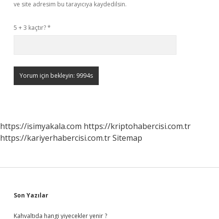
ve site adresim bu tarayıcıya kaydedilsin.
5 + 3 kaçtır?
*
https://isimyakala.com
https://kriptohabercisi.com.tr
https://kariyerhabercisi.com.tr
Sitemap
Sidebar
Son Yazılar
Kahvaltıda hangi yiyecekler yenir ?