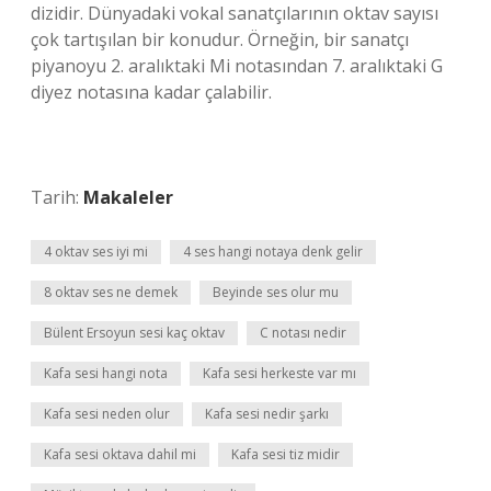
dizidir. Dünyadaki vokal sanatçılarının oktav sayısı
çok tartışılan bir konudur. Örneğin, bir sanatçı
piyanoyu 2. aralıktaki Mi notasından 7. aralıktaki G
diyez notasına kadar çalabilir.
Tarih:
Makaleler
4 oktav ses iyi mi
4 ses hangi notaya denk gelir
8 oktav ses ne demek
Beyinde ses olur mu
Bülent Ersoyun sesi kaç oktav
C notası nedir
Kafa sesi hangi nota
Kafa sesi herkeste var mı
Kafa sesi neden olur
Kafa sesi nedir şarkı
Kafa sesi oktava dahil mi
Kafa sesi tiz midir