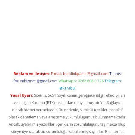
ndir
elexbetgiris.org
Reklam ve İletişim:
E-mail:
backlinkpaneli@gmail.com
Teams:
forumhizmeti@gmail.com
Whatsapp: 0262 606 0 726
Telegram:
@karabul
Yasal Uyarı:
Sitemiz, 5651 Sayılı Kanun gereğince Bilgi Teknolojileri
ve İletişim Kurumu (BTK) tarafından onaylanmış bir Yer Sağlayıcı
olarak hizmet vermektedir. Bu nedenle, sitedeki içerikleri proaktif
olarak denetleme veya araştırma yükümlülüğümüz bulunmamaktadır.
Ancak, üyelerimiz yazdıkları içeriklerin sorumluluğunu taşımakta olup,
siteye üye olarak bu sorumluluğu kabul etmiş sayılırlar. Bu internet