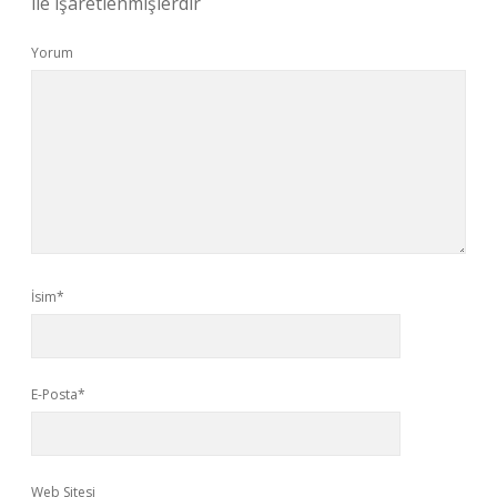
ile işaretlenmişlerdir
Yorum
İsim*
E-Posta*
Web Sitesi