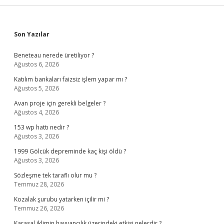
Sidebar
Son Yazılar
Beneteau nerede üretiliyor ?
Ağustos 6, 2026
Katılım bankaları faizsiz işlem yapar mı ?
Ağustos 5, 2026
Avan proje için gerekli belgeler ?
Ağustos 4, 2026
153 wp hattı nedir ?
Ağustos 3, 2026
1999 Gölcük depreminde kaç kişi öldü ?
Ağustos 3, 2026
Sözleşme tek taraflı olur mu ?
Temmuz 28, 2026
Kozalak şurubu yatarken içilir mi ?
Temmuz 26, 2026
Karasal iklimin hayvancılık üzerindeki etkisi nelerdir ?