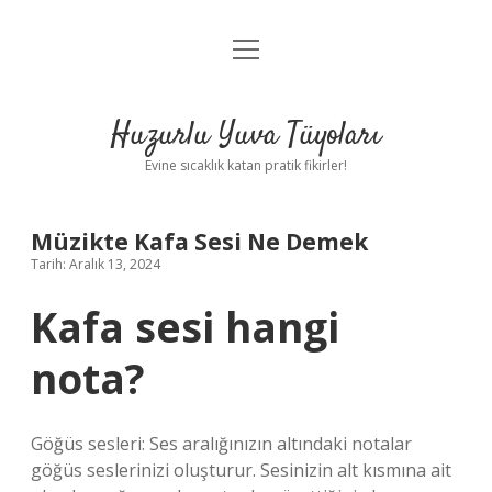
menüyü
Anasayfa
aç
Gizlilik Politikası
Huzurlu Yuva Tüyoları
Yasal Uyarı
Evine sıcaklık katan pratik fikirler!
Hakkımızda
Müzikte Kafa Sesi Ne Demek
Tarih: Aralık 13, 2024
Kafa sesi hangi
nota?
Göğüs sesleri: Ses aralığınızın altındaki notalar
göğüs seslerinizi oluşturur. Sesinizin alt kısmına ait