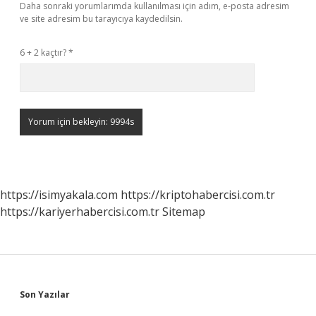
Daha sonraki yorumlarımda kullanılması için adım, e-posta adresim
ve site adresim bu tarayıcıya kaydedilsin.
6 + 2 kaçtır?
*
https://isimyakala.com
https://kriptohabercisi.com.tr
https://kariyerhabercisi.com.tr
Sitemap
Sidebar
Son Yazılar