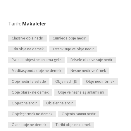
Tarih:
Makaleler
Class ve obje nedir
Cümlede obje nedir
Eski obje ne demek
Estetik suje ve obje nedir
Evde at objesi ne anlama gelir
Felsefe obje ve suje nedir
Meditasyonda obje ne demek
Nesne nedir ve örnek
Obje nedir felsefede
Obje nedir JS
Obje nedir örnek
Obje olarak ne demek
Obje ve nesne eş anlamlı mı
Object nelerdir
Objeler nelerdir
Objeleştirmek ne demek
Objenin tanımı nedir
Özne obje ne demek
Tarihi obje ne demek