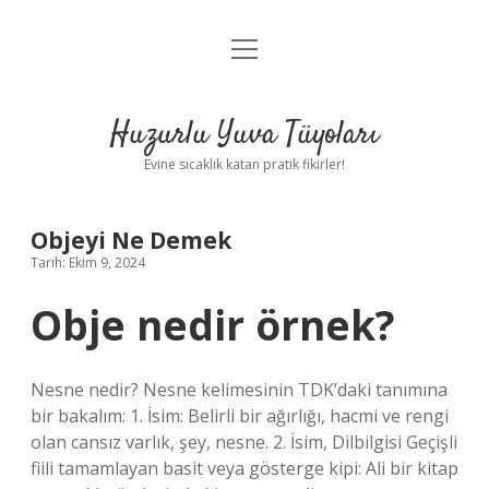
menüyü
Anasayfa
aç
Gizlilik Politikası
Huzurlu Yuva Tüyoları
Yasal Uyarı
Evine sıcaklık katan pratik fikirler!
Hakkımızda
Objeyi Ne Demek
Tarih: Ekim 9, 2024
Obje nedir örnek?
Nesne nedir? Nesne kelimesinin TDK’daki tanımına
bir bakalım: 1. İsim: Belirli bir ağırlığı, hacmi ve rengi
olan cansız varlık, şey, nesne. 2. İsim, Dilbilgisi Geçişli
fiili tamamlayan basit veya gösterge kipi: Ali bir kitap