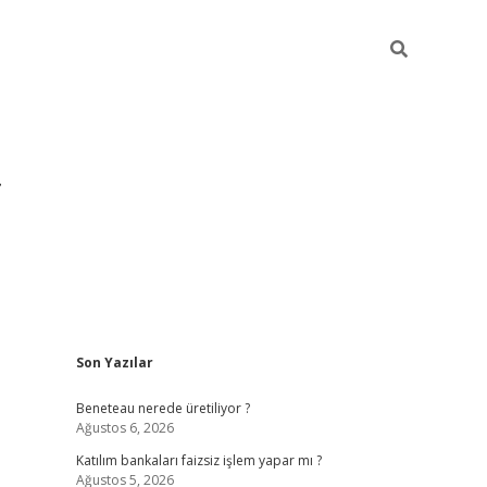
Sidebar
Son Yazılar
https://hiltonbet-giris.com/
betexper indir
elex
Beneteau nerede üretiliyor ?
Ağustos 6, 2026
Katılım bankaları faizsiz işlem yapar mı ?
Ağustos 5, 2026