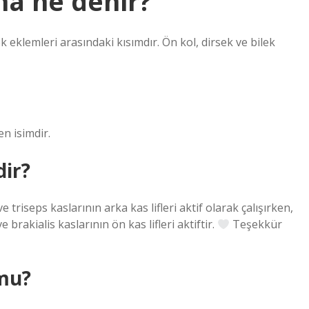
na ne denir?
 eklemleri arasındaki kısımdır. Ön kol, dirsek ve bilek
n isimdir.
dir?
triseps kaslarının arka kas lifleri aktif olarak çalışırken,
brakialis kaslarının ön kas lifleri aktiftir.
Teşekkür
 mu?