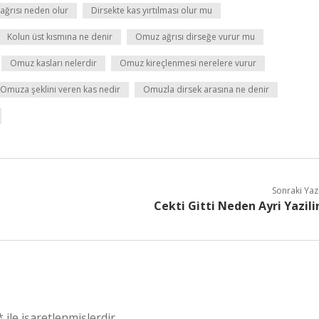
 ağrısı neden olur
Dirsekte kas yırtılması olur mu
Kolun üst kısmına ne denir
Omuz ağrısı dirseğe vurur mu
Omuz kasları nelerdir
Omuz kireçlenmesi nerelere vurur
Omuza şeklini veren kas nedir
Omuzla dirsek arasına ne denir
Sonraki Yaz
Cekti Gitti Neden Ayri Yazili
*
ile işaretlenmişlerdir