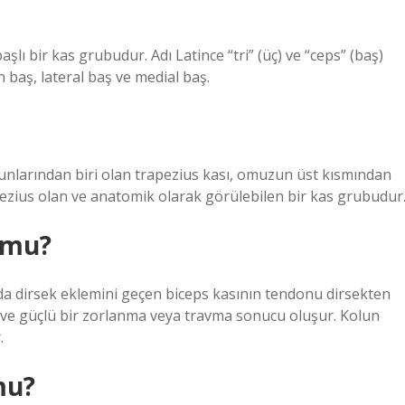
lı bir kas grubudur. Adı Latince “tri” (üç) ve “ceps” (baş)
n baş, lateral baş ve medial baş.
nlarından biri olan trapezius kası, omuzun üst kısmından
ezius olan ve anatomik olarak görülebilen bir kas grubudur
r mu?
da dirsek eklemini geçen biceps kasının tendonu dirsekten
i ve güçlü bir zorlanma veya travma sonucu oluşur. Kolun
.
mu?