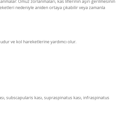
nmalar: Omuz zorlanmaları, kas liflerinin aşırı gerilmesinin
ketleri nedeniyle aniden ortaya çıkabilir veya zamanla
dur ve kol hareketlerine yardımcı olur.
sı, subscapularis kası, supraspinatus kası, infraspinatus