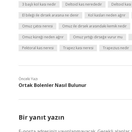
3 başlı kol kası nedir
Deltoid kas nerededir
Deltoid kası
El bileği ile dirsek arasına ne denir
Kol kasları neden ağrır
Omuz çatısı neresi
Omuz ile dirsek arasındaki kemik nedir
Omuz küreği neden ağrır
Omuz yırtığı dirseğe vurur mu
Pektoral kas neresi
Trapez kası neresi
Trapezius nedir
Önceki Yazı
Ortak Bolenler Nasıl Bulunur
Bir yanıt yazın
E-posta adresiniz yayınlanmayacak.
Gerekli alanlar