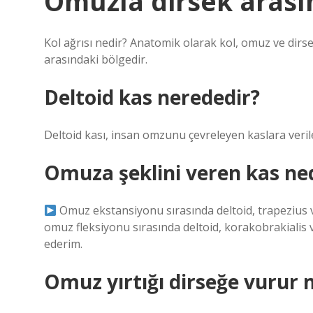
Omuzla dirsek arası
Kol ağrısı nedir? Anatomik olarak kol, omuz ve dirsek
arasındaki bölgedir.
Deltoid kas nerededir?
Deltoid kası, insan omzunu çevreleyen kaslara verile
Omuza şeklini veren kas ne
Omuz ekstansiyonu sırasında deltoid, trapezius ve 
omuz fleksiyonu sırasında deltoid, korakobrakialis ve 
ederim.
Omuz yırtığı dirseğe vurur