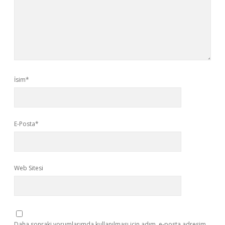
İsim*
E-Posta*
Web Sitesi
Daha sonraki yorumlarımda kullanılması için adım, e-posta adresim