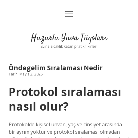
menüyü
Anasayfa
aç
Gizlilik Politikası
Huzurlu Yuva Tüyoları
Yasal Uyarı
Evine sıcaklık katan pratik fikirler!
Hakkımızda
Öndegelim Sıralaması Nedir
Tarih: Mayıs 2, 2025
Protokol sıralaması
nasıl olur?
Protokolde kişisel unvan, yaş ve cinsiyet arasında
bir ayrım yoktur ve protokol sıralaması olmadan