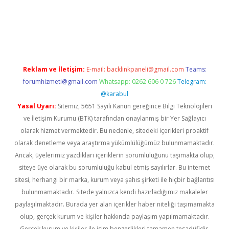
per indir
elexbetgiris.org
Reklam ve İletişim:
E-mail:
backlinkpaneli@gmail.com
Teams:
forumhizmeti@gmail.com
Whatsapp: 0262 606 0 726
Telegram:
@karabul
Yasal Uyarı:
Sitemiz, 5651 Sayılı Kanun gereğince Bilgi Teknolojileri
ve İletişim Kurumu (BTK) tarafından onaylanmış bir Yer Sağlayıcı
olarak hizmet vermektedir. Bu nedenle, sitedeki içerikleri proaktif
olarak denetleme veya araştırma yükümlülüğümüz bulunmamaktadır.
Ancak, üyelerimiz yazdıkları içeriklerin sorumluluğunu taşımakta olup,
siteye üye olarak bu sorumluluğu kabul etmiş sayılırlar. Bu internet
sitesi, herhangi bir marka, kurum veya şahıs şirketi ile hiçbir bağlantısı
bulunmamaktadır. Sitede yalnızca kendi hazırladığımız makaleler
paylaşılmaktadır. Burada yer alan içerikler haber niteliği taşımamakta
olup, gerçek kurum ve kişiler hakkında paylaşım yapılmamaktadır.
Gerçek kurum ve kişiler ile isim benzerlikleri tamamen tesadüfidir.