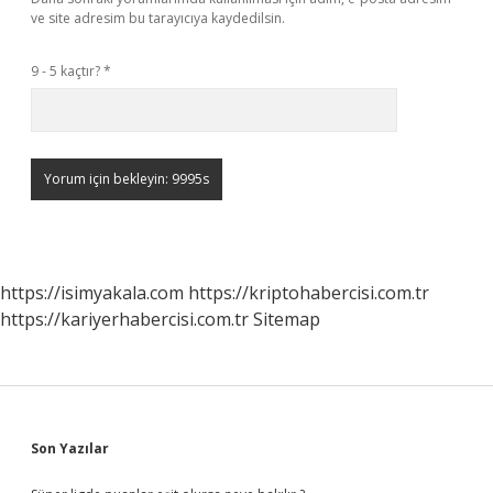
ve site adresim bu tarayıcıya kaydedilsin.
9 - 5 kaçtır?
*
https://isimyakala.com
https://kriptohabercisi.com.tr
https://kariyerhabercisi.com.tr
Sitemap
Sidebar
Son Yazılar