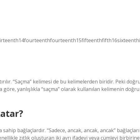
eenth14fourteenthfourteenth15fifteenthfifth16sixteenth
tırılır. “Saçma” kelimesi de bu kelimelerden biridir. Peki doğr
 göre, yanlışlıkla “saçma” olarak kullanılan kelimenin doğru
atar?
 sahip bağlaçlardır. “Sadece, ancak, ancak, ancak” bağlaçları
llikle zıtlık oluşturan iki ayrı ifadeyi veya cümleyi birbirine