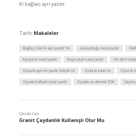
Ki bağlacı ayrı yazılır.
Tarih:
Makaleler
Bağlaç olan ki ayrı yazılır mı
Güneydoğu nasıl yazılır
Halb
Karışık ki nasıl yazılır
Koyu yeşil nasıl yazılır
On dört nasıl 
Oysa ki ayrı mı yazılır bitişik mi
Oysa ki edat mı
Oysa ki n
Oysaki halbuki nasıl yazılır
Oysaki ne demek TDK
Saçma 
Önceki Yazı
Granit Çaydanlık Kullanışlı Olur Mu