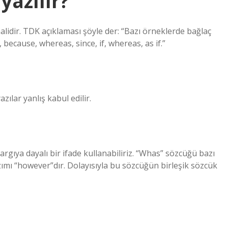
yazılır?
alidir. TDK açıklaması şöyle der: “Bazı örneklerde bağlaç
, because, whereas, since, if, whereas, as if.”
zılar yanlış kabul edilir.
gıya dayalı bir ifade kullanabiliriz. “Whas” sözcüğü bazı
zımı “however”dır. Dolayısıyla bu sözcüğün birleşik sözcük