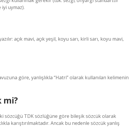
ezgi kullanmak gerekir (tdk: sezgi; önyargı standarttır
 iyi uymaz).
ılır: açık mavi, açık yeşil, koyu sarı, kirli sarı, koyu mavi,
vuzuna göre, yanlışlıkla “Hatri” olarak kullanılan kelimenin
k mi?
i sözcüğü TDK sözlüğüne göre bileşik sözcük olarak
sıklıkla karıştırılmaktadır. Ancak bu nedenle sözcük yanlış