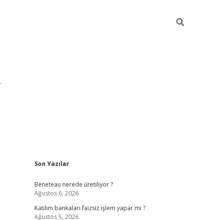
Sidebar
Son Yazılar
https://hiltonbet-giris.com/
betexper indir
ele
Beneteau nerede üretiliyor ?
Ağustos 6, 2026
Katılım bankaları faizsiz işlem yapar mı ?
Ağustos 5, 2026