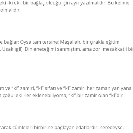
ki eki, bir bağlaç olduğu için ayrı yazılmalıdır. Bu kelime
 olmalıdır.
ne bağlar; Oysa tam tersine: Maşallah, bir çırakla eğitim
Z. Uşaklıgil). Dinleneceğimi sanmıştım, ama zor, meşakkatli bi
fatı ve “ki” zamiri, “ki” sıfatı ve “ki” zamiri her zaman yan yana
a çoğul eki -ler eklenebiliyorsa, “ki” bir zamir olan “ki”dir.
urarak cümleleri birbirine bağlayan edatlardır: neredeyse,