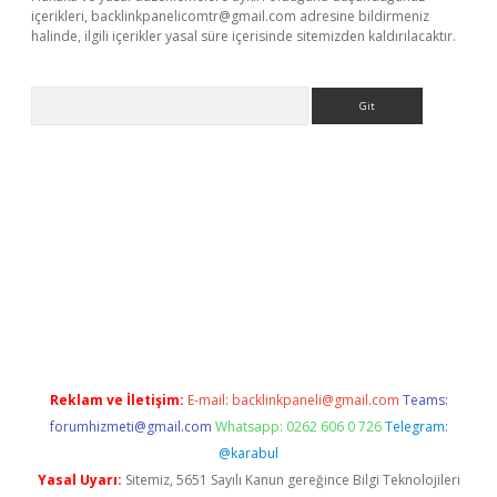
içerikleri,
backlinkpanelicomtr@gmail.com
adresine bildirmeniz
halinde, ilgili içerikler yasal süre içerisinde sitemizden kaldırılacaktır.
Arama
r
elexbetgiris.org
Reklam ve İletişim:
E-mail:
backlinkpaneli@gmail.com
Teams:
forumhizmeti@gmail.com
Whatsapp: 0262 606 0 726
Telegram:
@karabul
Yasal Uyarı:
Sitemiz, 5651 Sayılı Kanun gereğince Bilgi Teknolojileri