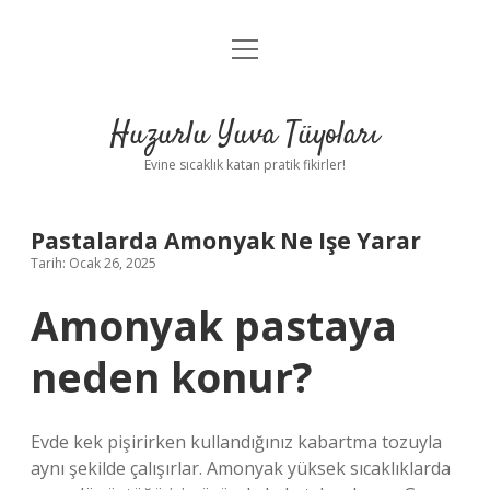
menüyü
Anasayfa
aç
Gizlilik Politikası
Huzurlu Yuva Tüyoları
Yasal Uyarı
Evine sıcaklık katan pratik fikirler!
Hakkımızda
Pastalarda Amonyak Ne Işe Yarar
Tarih: Ocak 26, 2025
Amonyak pastaya
neden konur?
Evde kek pişirirken kullandığınız kabartma tozuyla
aynı şekilde çalışırlar. Amonyak yüksek sıcaklıklarda