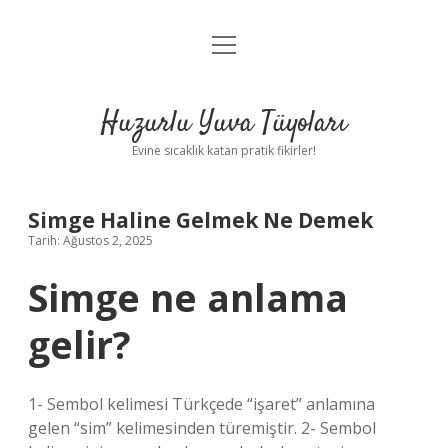
menüyü
Anasayfa
aç
Gizlilik Politikası
Huzurlu Yuva Tüyoları
Yasal Uyarı
Evine sıcaklık katan pratik fikirler!
Hakkımızda
Simge Haline Gelmek Ne Demek
Tarih: Ağustos 2, 2025
Simge ne anlama
gelir?
1- Sembol kelimesi Türkçede “işaret” anlamına
gelen “sim” kelimesinden türemiştir. 2- Sembol