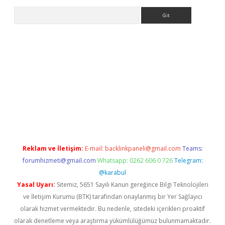
Arama
ir
elexbetgiris.org
Reklam ve İletişim:
E-mail:
backlinkpaneli@gmail.com
Teams:
forumhizmeti@gmail.com
Whatsapp: 0262 606 0 726
Telegram:
@karabul
Yasal Uyarı:
Sitemiz, 5651 Sayılı Kanun gereğince Bilgi Teknolojileri
ve İletişim Kurumu (BTK) tarafından onaylanmış bir Yer Sağlayıcı
olarak hizmet vermektedir. Bu nedenle, sitedeki içerikleri proaktif
olarak denetleme veya araştırma yükümlülüğümüz bulunmamaktadır.