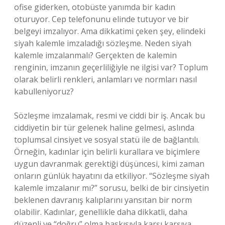
ofise giderken, otobüste yanımda bir kadın
oturuyor. Cep telefonunu elinde tutuyor ve bir
belgeyi imzalıyor. Ama dikkatimi çeken şey, elindeki
siyah kalemle imzaladığı sözleşme. Neden siyah
kalemle imzalanmalı? Gerçekten de kalemin
renginin, imzanın geçerliliğiyle ne ilgisi var? Toplum
olarak belirli renkleri, anlamları ve normları nasıl
kabulleniyoruz?
Sözleşme imzalamak, resmi ve ciddi bir iş. Ancak bu
ciddiyetin bir tür gelenek haline gelmesi, aslında
toplumsal cinsiyet ve sosyal statü ile de bağlantılı.
Örneğin, kadınlar için belirli kurallara ve biçimlere
uygun davranmak gerektiği düşüncesi, kimi zaman
onların günlük hayatını da etkiliyor. “Sözleşme siyah
kalemle imzalanır mı?” sorusu, belki de bir cinsiyetin
beklenen davranış kalıplarını yansıtan bir norm
olabilir. Kadınlar, genellikle daha dikkatli, daha
düzenli ve “doğru” olma baskısıyla karşı karşıya