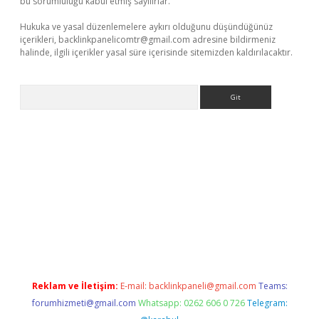
bu sorumluluğu kabul etmiş sayılırlar.
Hukuka ve yasal düzenlemelere aykırı olduğunu düşündüğünüz
içerikleri,
backlinkpanelicomtr@gmail.com
adresine bildirmeniz
halinde, ilgili içerikler yasal süre içerisinde sitemizden kaldırılacaktır.
Arama
ndir
elexbetgiris.org
Reklam ve İletişim:
E-mail:
backlinkpaneli@gmail.com
Teams:
forumhizmeti@gmail.com
Whatsapp: 0262 606 0 726
Telegram: