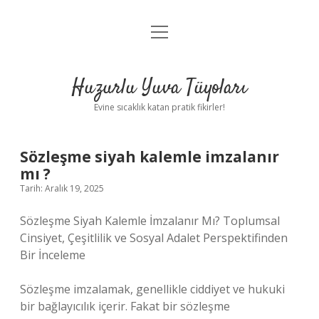
menüyü
Anasayfa
aç
Gizlilik Politikası
Huzurlu Yuva Tüyoları
Yasal Uyarı
Evine sıcaklık katan pratik fikirler!
Hakkımızda
Sözleşme siyah kalemle imzalanır
mı ?
Tarih: Aralık 19, 2025
Sözleşme Siyah Kalemle İmzalanır Mı? Toplumsal
Cinsiyet, Çeşitlilik ve Sosyal Adalet Perspektifinden
Bir İnceleme
Sözleşme imzalamak, genellikle ciddiyet ve hukuki
bir bağlayıcılık içerir. Fakat bir sözleşme