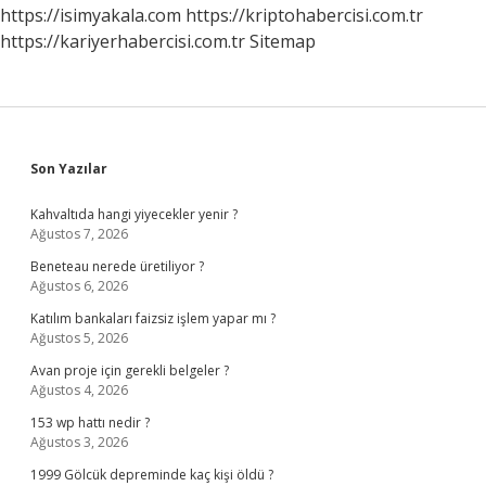
Nelerdir
https://isimyakala.com
https://kriptohabercisi.com.tr
https://kariyerhabercisi.com.tr
Sitemap
Sidebar
Son Yazılar
Kahvaltıda hangi yiyecekler yenir ?
Ağustos 7, 2026
Beneteau nerede üretiliyor ?
Ağustos 6, 2026
Katılım bankaları faizsiz işlem yapar mı ?
Ağustos 5, 2026
Avan proje için gerekli belgeler ?
Ağustos 4, 2026
153 wp hattı nedir ?
Ağustos 3, 2026
1999 Gölcük depreminde kaç kişi öldü ?