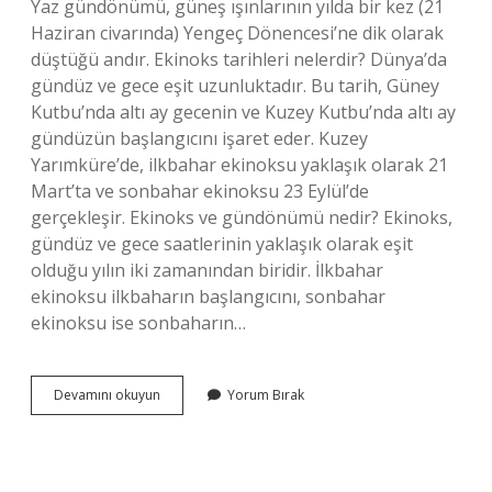
Yaz gündönümü, güneş ışınlarının yılda bir kez (21
Haziran civarında) Yengeç Dönencesi’ne dik olarak
düştüğü andır. Ekinoks tarihleri nelerdir? Dünya’da
gündüz ve gece eşit uzunluktadır. Bu tarih, Güney
Kutbu’nda altı ay gecenin ve Kuzey Kutbu’nda altı ay
gündüzün başlangıcını işaret eder. Kuzey
Yarımküre’de, ilkbahar ekinoksu yaklaşık olarak 21
Mart’ta ve sonbahar ekinoksu 23 Eylül’de
gerçekleşir. Ekinoks ve gündönümü nedir? Ekinoks,
gündüz ve gece saatlerinin yaklaşık olarak eşit
olduğu yılın iki zamanından biridir. İlkbahar
ekinoksu ilkbaharın başlangıcını, sonbahar
ekinoksu ise sonbaharın…
Gün
Devamını okuyun
Yorum Bırak
Dönümü
Ve
Ekinoks
Tarihleri