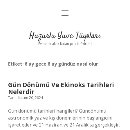
menüyü
Anasayfa
aç
Gizlilik Politikası
Huzurlu Yuva Tüyoları
Yasal Uyarı
Evine sıcaklık katan pratik fikirler!
Hakkımızda
Etiket:
6 ay gece 6 ay gündüz nasıl olur
Gün Dönümü Ve Ekinoks Tarihleri
Nelerdir
Tarih: Kasım 20, 2024
Gün dönümü tarihleri hangileri? Gündönümü
astronomik yaz ve kış dönemlerinin başlangıcını
işaret eder ve 21 Haziran ve 21 Aralık’ta gerçekleşir.