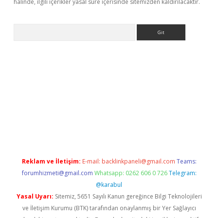
halinde, ilgili içerikler yasal süre içerisinde sitemizden kaldırılacaktır.
Arama
texper indir
elexbetgiris.org
Reklam ve İletişim:
E-mail:
backlinkpaneli@gmail.com
Teams:
forumhizmeti@gmail.com
Whatsapp: 0262 606 0 726
Telegram:
@karabul
Yasal Uyarı:
Sitemiz, 5651 Sayılı Kanun gereğince Bilgi Teknolojileri
ve İletişim Kurumu (BTK) tarafından onaylanmış bir Yer Sağlayıcı