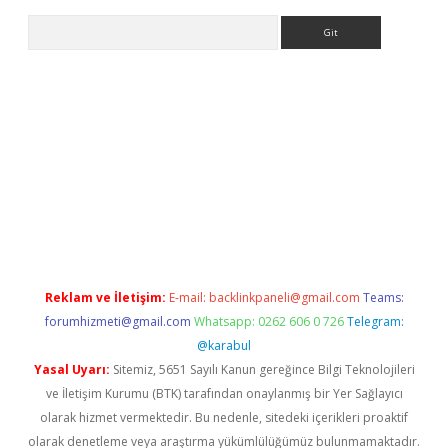
Arama
elexbetgiris.org
Reklam ve İletişim:
E-mail:
backlinkpaneli@gmail.com
Teams:
forumhizmeti@gmail.com
Whatsapp: 0262 606 0 726
Telegram:
@karabul
Yasal Uyarı:
Sitemiz, 5651 Sayılı Kanun gereğince Bilgi Teknolojileri
ve İletişim Kurumu (BTK) tarafından onaylanmış bir Yer Sağlayıcı
olarak hizmet vermektedir. Bu nedenle, sitedeki içerikleri proaktif
olarak denetleme veya araştırma yükümlülüğümüz bulunmamaktadır.