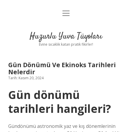
menüyü
Anasayfa
aç
Gizlilik Politikası
Huzurlu Yuva Tüyoları
Yasal Uyarı
Evine sıcaklık katan pratik fikirler!
Hakkımızda
Gün Dönümü Ve Ekinoks Tarihleri
Nelerdir
Tarih: Kasım 20, 2024
Gün dönümü
tarihleri hangileri?
Gündönümü astronomik yaz ve kış dönemlerinin