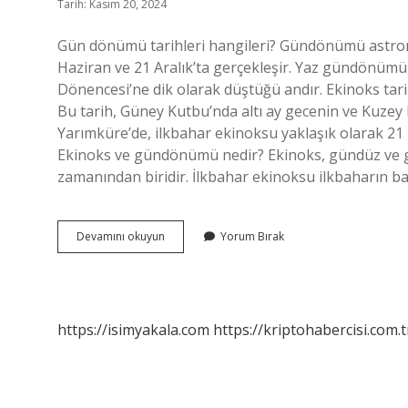
Tarih: Kasım 20, 2024
Gün dönümü tarihleri hangileri? Gündönümü astrono
Haziran ve 21 Aralık’ta gerçekleşir. Yaz gündönümü, 
Dönencesi’ne dik olarak düştüğü andır. Ekinoks tari
Bu tarih, Güney Kutbu’nda altı ay gecenin ve Kuzey 
Yarımküre’de, ilkbahar ekinoksu yaklaşık olarak 21 
Ekinoks ve gündönümü nedir? Ekinoks, gündüz ve gece
zamanından biridir. İlkbahar ekinoksu ilkbaharın b
Gün
Devamını okuyun
Yorum Bırak
Dönümü
Ve
Ekinoks
Tarihleri
Nelerdir
https://isimyakala.com
https://kriptohabercisi.com.t