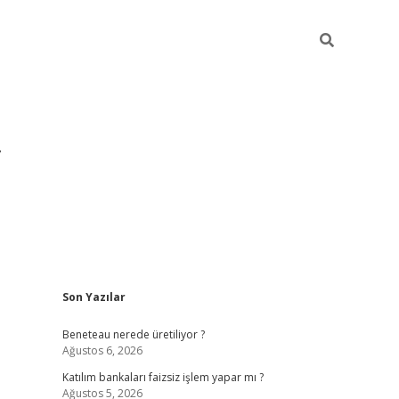
Sidebar
Son Yazılar
https://hiltonbet-giris.com/
betexper i
Beneteau nerede üretiliyor ?
Ağustos 6, 2026
Katılım bankaları faizsiz işlem yapar mı ?
Ağustos 5, 2026