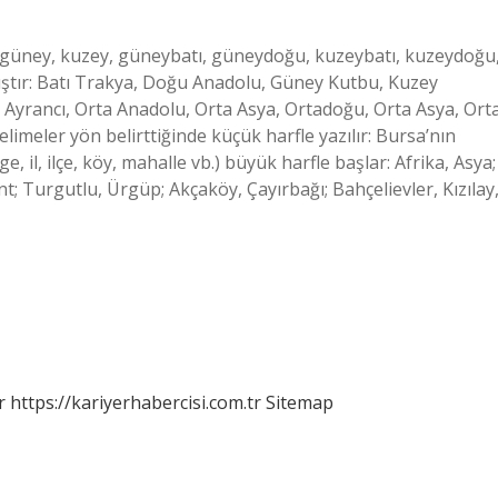
u, güney, kuzey, güneybatı, güneydoğu, kuzeybatı, kuzeydoğu
zılmıştır: Batı Trakya, Doğu Anadolu, Güney Kutbu, Kuzey
Ayrancı, Orta Anadolu, Orta Asya, Ortadoğu, Orta Asya, Ort
limeler yön belirttiğinde küçük harfle yazılır: Bursa’nın
e, il, ilçe, köy, mahalle vb.) büyük harfle başlar: Afrika, Asya;
 Turgutlu, Ürgüp; Akçaköy, Çayırbağı; Bahçelievler, Kızılay
r
https://kariyerhabercisi.com.tr
Sitemap