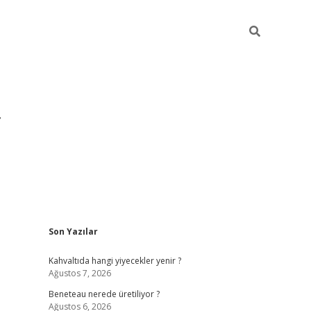
Sidebar
Son Yazılar
https://hiltonbet-giris.com/
betexper i
Kahvaltıda hangi yiyecekler yenir ?
Ağustos 7, 2026
Beneteau nerede üretiliyor ?
Ağustos 6, 2026