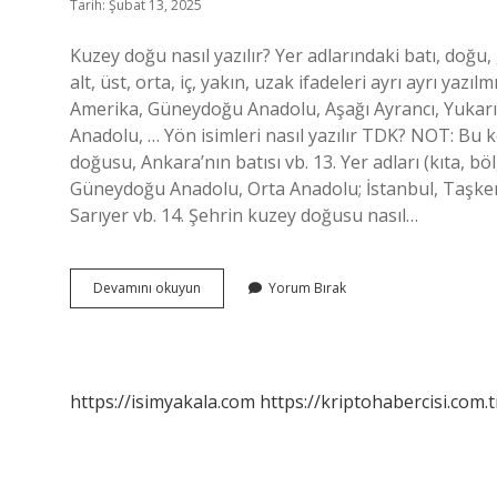
Tarih: Şubat 13, 2025
Kuzey doğu nasıl yazılır? Yer adlarındaki batı, doğ
alt, üst, orta, iç, yakın, uzak ifadeleri ayrı ayrı ya
Amerika, Güneydoğu Anadolu, Aşağı Ayrancı, Yukarı 
Anadolu, … Yön isimleri nasıl yazılır TDK? NOT: Bu ke
doğusu, Ankara’nın batısı vb. 13. Yer adları (kıta, bölg
Güneydoğu Anadolu, Orta Anadolu; İstanbul, Taşkent;
Sarıyer vb. 14. Şehrin kuzey doğusu nasıl…
Kuzey
Devamını okuyun
Yorum Bırak
Doğu
Derken
Nasıl
Yazılır
https://isimyakala.com
https://kriptohabercisi.com.t