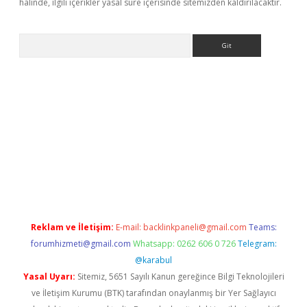
halinde, ilgili içerikler yasal süre içerisinde sitemizden kaldırılacaktır.
Arama
etexper indir
elexbetgiris.org
Reklam ve İletişim:
E-mail:
backlinkpaneli@gmail.com
Teams:
forumhizmeti@gmail.com
Whatsapp: 0262 606 0 726
Telegram:
@karabul
Yasal Uyarı:
Sitemiz, 5651 Sayılı Kanun gereğince Bilgi Teknolojileri
ve İletişim Kurumu (BTK) tarafından onaylanmış bir Yer Sağlayıcı