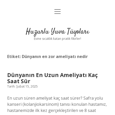
menüyü
Anasayfa
aç
Gizlilik Politikası
Huzurlu Yuva Tüyoları
Yasal Uyarı
Evine sıcaklık katan pratik fikirler!
Hakkımızda
Etiket:
Dünyanın en zor ameliyatı nedir
Dünyanın En Uzun Ameliyatı Kaç
Saat Sür
Tarih: Şubat 15, 2025
En uzun süren ameliyat kaç saat sürer? Safra yolu
kanseri (kolanjiokarsinom) tanısı konulan hastamız,
hastanemizde ilk kez gerçekleştirilen ve 8 saat