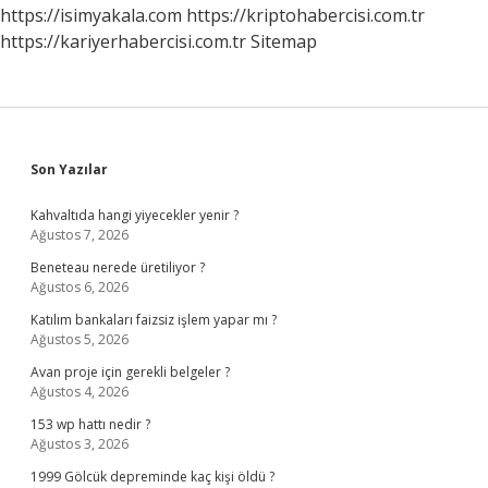
Saat
https://isimyakala.com
https://kriptohabercisi.com.tr
Sür
https://kariyerhabercisi.com.tr
Sitemap
Sidebar
Son Yazılar
Kahvaltıda hangi yiyecekler yenir ?
Ağustos 7, 2026
Beneteau nerede üretiliyor ?
Ağustos 6, 2026
Katılım bankaları faizsiz işlem yapar mı ?
Ağustos 5, 2026
Avan proje için gerekli belgeler ?
Ağustos 4, 2026
153 wp hattı nedir ?
Ağustos 3, 2026
1999 Gölcük depreminde kaç kişi öldü ?