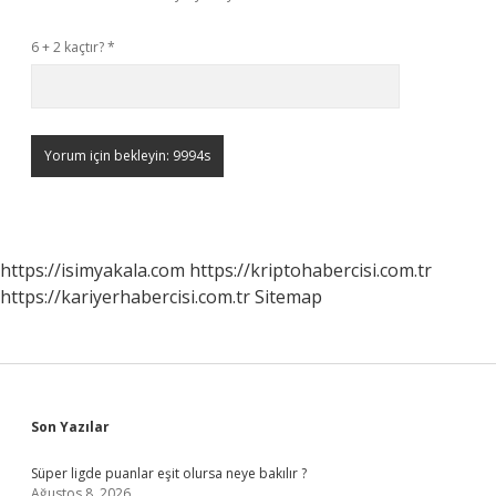
6 + 2 kaçtır?
*
https://isimyakala.com
https://kriptohabercisi.com.tr
https://kariyerhabercisi.com.tr
Sitemap
Sidebar
Son Yazılar
Süper ligde puanlar eşit olursa neye bakılır ?
Ağustos 8, 2026