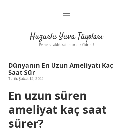
menüyü
Anasayfa
aç
Gizlilik Politikası
Huzurlu Yuva Tüyoları
Yasal Uyarı
Evine sıcaklık katan pratik fikirler!
Hakkımızda
Dünyanın En Uzun Ameliyatı Kaç
Saat Sür
Tarih: Şubat 15, 2025
En uzun süren
ameliyat kaç saat
sürer?