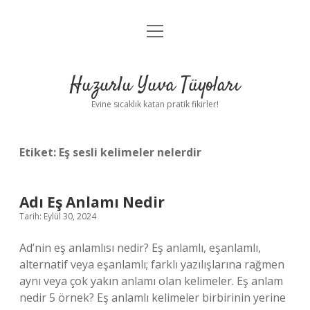
menüyü
Anasayfa
aç
Gizlilik Politikası
Huzurlu Yuva Tüyoları
Yasal Uyarı
Evine sıcaklık katan pratik fikirler!
Hakkımızda
Etiket:
Eş sesli kelimeler nelerdir
Adı Eş Anlamı Nedir
Tarih: Eylül 30, 2024
Ad’nin eş anlamlısı nedir? Eş anlamlı, eşanlamlı,
alternatif veya eşanlamlı; farklı yazılışlarına rağmen
aynı veya çok yakın anlamı olan kelimeler. Eş anlam
nedir 5 örnek? Eş anlamlı kelimeler birbirinin yerine