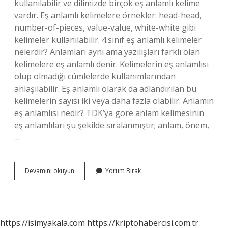
kullanılabilir ve dilimizde birçok eş anlamlı kelime
vardır. Eş anlamlı kelimelere örnekler: head-head,
number-of-pieces, value-value, white-white gibi
kelimeler kullanılabilir. 4.sınıf eş anlamlı kelimeler
nelerdir? Anlamları aynı ama yazılışları farklı olan
kelimelere eş anlamlı denir. Kelimelerin eş anlamlısı
olup olmadığı cümlelerde kullanımlarından
anlaşılabilir. Eş anlamlı olarak da adlandırılan bu
kelimelerin sayısı iki veya daha fazla olabilir. Anlamın
eş anlamlısı nedir? TDK’ya göre anlam kelimesinin
eş anlamlıları şu şekilde sıralanmıştır; anlam, önem,
…
Adı
Devamını okuyun
Yorum Bırak
Eş
Anlamı
Nedir
https://isimyakala.com
https://kriptohabercisi.com.tr