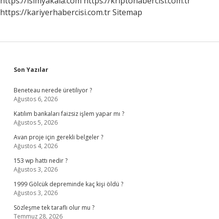
https://isimyakala.com
https://kriptohabercisi.com.tr
https://kariyerhabercisi.com.tr
Sitemap
Sidebar
Son Yazılar
Beneteau nerede üretiliyor ?
Ağustos 6, 2026
Katılım bankaları faizsiz işlem yapar mı ?
Ağustos 5, 2026
Avan proje için gerekli belgeler ?
Ağustos 4, 2026
153 wp hattı nedir ?
Ağustos 3, 2026
1999 Gölcük depreminde kaç kişi öldü ?
Ağustos 3, 2026
Sözleşme tek taraflı olur mu ?
Temmuz 28, 2026