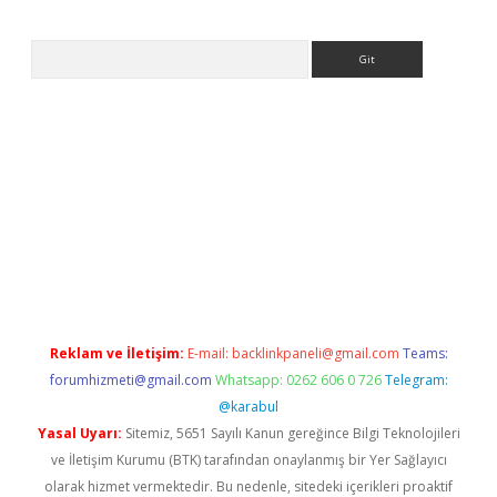
Arama
dir
elexbetgiris.org
Reklam ve İletişim:
E-mail:
backlinkpaneli@gmail.com
Teams:
forumhizmeti@gmail.com
Whatsapp: 0262 606 0 726
Telegram:
@karabul
Yasal Uyarı:
Sitemiz, 5651 Sayılı Kanun gereğince Bilgi Teknolojileri
ve İletişim Kurumu (BTK) tarafından onaylanmış bir Yer Sağlayıcı
olarak hizmet vermektedir. Bu nedenle, sitedeki içerikleri proaktif