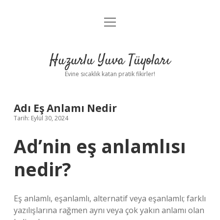
menüyü
Anasayfa
aç
Gizlilik Politikası
Huzurlu Yuva Tüyoları
Yasal Uyarı
Evine sıcaklık katan pratik fikirler!
Hakkımızda
Adı Eş Anlamı Nedir
Tarih: Eylül 30, 2024
Ad’nin eş anlamlısı
nedir?
Eş anlamlı, eşanlamlı, alternatif veya eşanlamlı; farklı
yazılışlarına rağmen aynı veya çok yakın anlamı olan