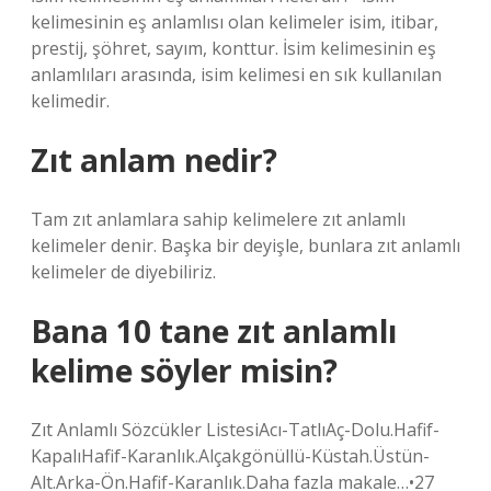
kelimesinin eş anlamlısı olan kelimeler isim, itibar,
prestij, şöhret, sayım, konttur. İsim kelimesinin eş
anlamlıları arasında, isim kelimesi en sık kullanılan
kelimedir.
Zıt anlam nedir?
Tam zıt anlamlara sahip kelimelere zıt anlamlı
kelimeler denir. Başka bir deyişle, bunlara zıt anlamlı
kelimeler de diyebiliriz.
Bana 10 tane zıt anlamlı
kelime söyler misin?
Zıt Anlamlı Sözcükler ListesiAcı-TatlıAç-Dolu.Hafif-
KapalıHafif-Karanlık.Alçakgönüllü-Küstah.Üstün-
Alt.Arka-Ön.Hafif-Karanlık.Daha fazla makale…•27