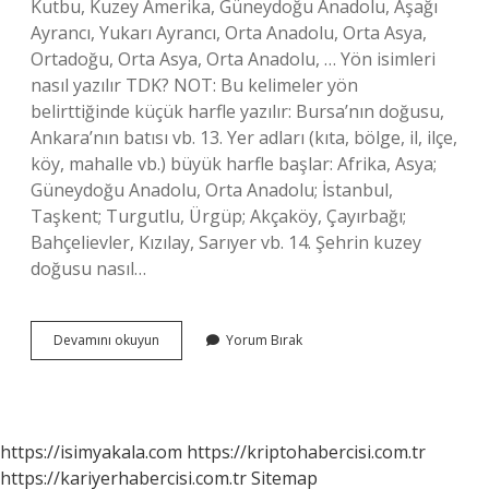
Kutbu, Kuzey Amerika, Güneydoğu Anadolu, Aşağı
Ayrancı, Yukarı Ayrancı, Orta Anadolu, Orta Asya,
Ortadoğu, Orta Asya, Orta Anadolu, … Yön isimleri
nasıl yazılır TDK? NOT: Bu kelimeler yön
belirttiğinde küçük harfle yazılır: Bursa’nın doğusu,
Ankara’nın batısı vb. 13. Yer adları (kıta, bölge, il, ilçe,
köy, mahalle vb.) büyük harfle başlar: Afrika, Asya;
Güneydoğu Anadolu, Orta Anadolu; İstanbul,
Taşkent; Turgutlu, Ürgüp; Akçaköy, Çayırbağı;
Bahçelievler, Kızılay, Sarıyer vb. 14. Şehrin kuzey
doğusu nasıl…
Kuzey
Devamını okuyun
Yorum Bırak
Doğu
Derken
Nasıl
Yazılır
https://isimyakala.com
https://kriptohabercisi.com.tr
https://kariyerhabercisi.com.tr
Sitemap