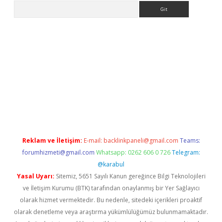
Arama
etexper indir
elexbetgiris.org
Reklam ve İletişim:
E-mail:
backlinkpaneli@gmail.com
Teams:
forumhizmeti@gmail.com
Whatsapp: 0262 606 0 726
Telegram:
@karabul
Yasal Uyarı:
Sitemiz, 5651 Sayılı Kanun gereğince Bilgi Teknolojileri
ve İletişim Kurumu (BTK) tarafından onaylanmış bir Yer Sağlayıcı
olarak hizmet vermektedir. Bu nedenle, sitedeki içerikleri proaktif
olarak denetleme veya araştırma yükümlülüğümüz bulunmamaktadır.